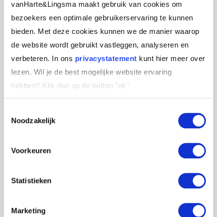
vanHarte&Lingsma maakt gebruik van cookies om
Stuurlui
bezoekers een optimale gebruikerservaring te kunnen
bieden. Met deze cookies kunnen we de manier waarop
de website wordt gebruikt vastleggen, analyseren en
Een goed advies kruipt waar het niet gaan kan.
verbeteren. In ons
privacystatement
kunt hier meer over
Dus voel je ook vrij om zo nu en dan toch je
lezen. Wil je de best mogelijke website ervaring
briljante oplossing te spuien. We zijn geen
hebben?
Klik dan op de button "ok''
heiligen. De beste stuurlui staan ten slotte toch
aan wal.
Toestemmingsselectie
…en de rest van de tijd stel je open vragen en
Noodzakelijk
ben je aan het luisteren, moeders zijn er immers
al genoeg.
Voorkeuren
Wil je jezelf ontwikkelen als coach of
Statistieken
coachend leidinggevende?
Marketing