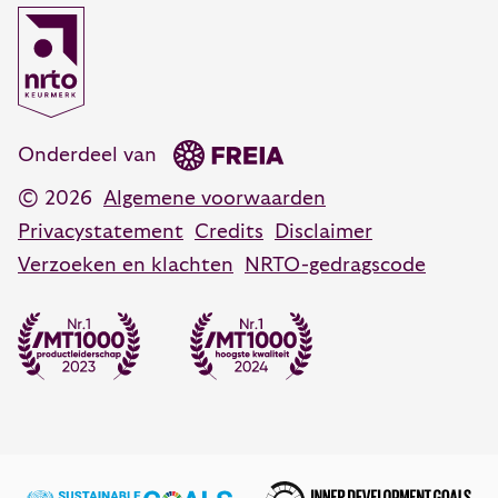
Communicatietraining
088 55 60 300
Coachen, adviseren en veranderen
Coaching training
Opleidingsadvies
088 55 60 350
Persoonlijk leiderschap training
advies@vanhartelingsma.nl
Onderdeel van
© 2026
Algemene voorwaarden
Privacystatement
Credits
Disclaimer
Verzoeken en klachten
NRTO-gedragscode