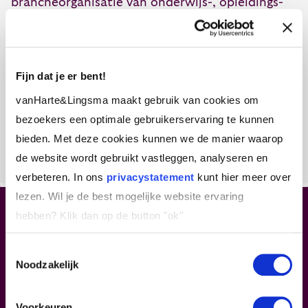
brancheorganisatie van onderwijs-, opleidings-
en trainingsaanbieders. Ook conformeert van
Harte & Lingsma als lid van de NRTO zich aan de
NRTO-gedragscodes.
Fijn dat je er bent!
Verder zijn de zijn de
Algemene voorwaarden
vanHarte&Lingsma maakt gebruik van cookies om
Freia Opleidingsbedrijven van toepassing.
bezoekers een optimale gebruikerservaring te kunnen
bieden. Met deze cookies kunnen we de manier waarop
de website wordt gebruikt vastleggen, analyseren en
verbeteren. In ons
privacystatement
kunt hier meer over
lezen. Wil je de best mogelijke website ervaring
Leiderschap.
Begint bij jou
hebben?
Klik dan op de button "ok''
Toestemmingsselectie
In ons hart blijven?
Inspirerende verhalen lezen
Noodzakelijk
over leiderschap en jezelf ontwikkelen? Schrijf je
in voor onze nieuwsbrief.
Voorkeuren