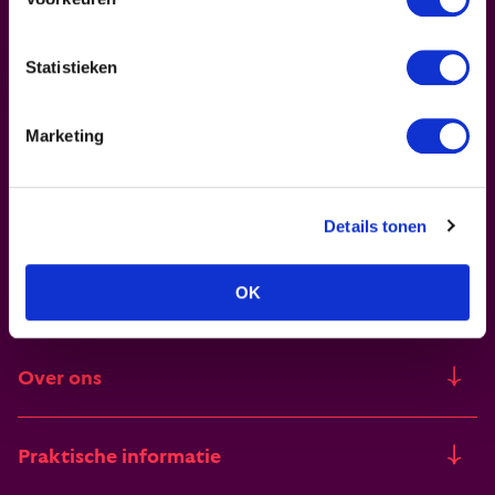
Je ontvangt deze max. 2 keer per maand
Statistieken
Meld je aan voor onze nieuwsbrief
Marketing
Details tonen
OK
Over ons
Ons verhaal
Praktische informatie
Freia