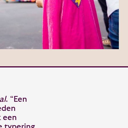
al
. “Een
eden
k een
 typering.