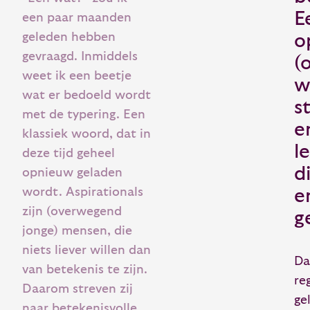
E
een paar maanden
geleden hebben
o
gevraagd. Inmiddels
(
weet ik een beetje
w
wat er bedoeld wordt
s
met de typering. Een
e
klassiek woord, dat in
l
deze tijd geheel
d
opnieuw geladen
wordt. Aspirationals
e
zijn (overwegend
g
jonge) mensen, die
niets liever willen dan
Da
van betekenis te zijn.
re
Daarom streven zij
ge
naar betekenisvolle