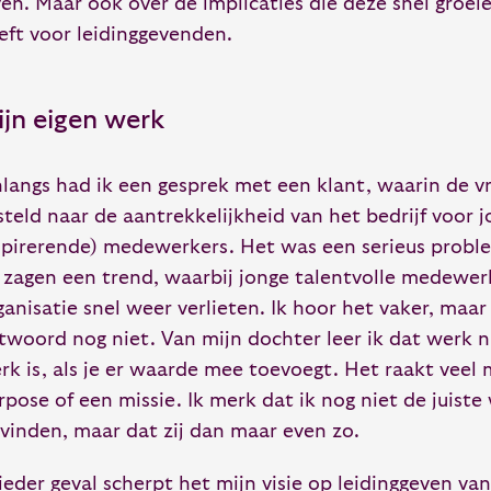
ven. Maar ook over de implicaties die deze snel groe
eft voor leidinggevenden.
ijn eigen werk
langs had ik een gesprek met een klant, waarin de v
steld naar de aantrekkelijkheid van het bedrijf voor 
spirerende) medewerkers. Het was een serieus probl
j zagen een trend, waarbij jonge talentvolle medewer
ganisatie snel weer verlieten. Ik hoor het vaker, maar
twoord nog niet. Van mijn dochter leer ik dat werk 
rk is, als je er waarde mee toevoegt. Het raakt veel
rpose of een missie. Ik merk dat ik nog niet de juis
 vinden, maar dat zij dan maar even zo.
 ieder geval scherpt het mijn visie op leidinggeven va