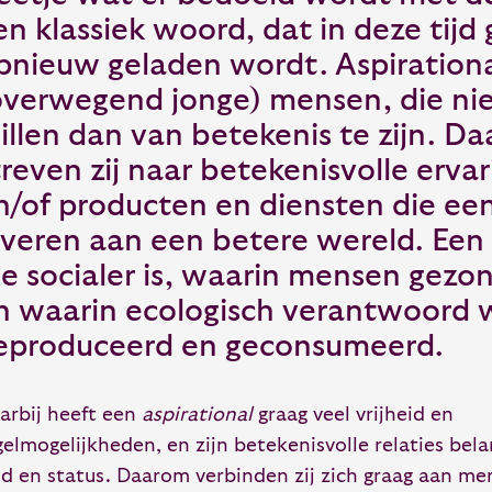
en klassiek woord, dat in deze tijd
pnieuw geladen wordt. Aspirational
overwegend jonge) mensen, die niet
illen dan van betekenis te zijn. D
treven zij naar betekenisvolle erva
n/of producten en diensten die een
everen aan een betere wereld. Een
ie socialer is, waarin mensen gezo
n waarin ecologisch verantwoord 
eproduceerd en geconsumeerd.
arbij heeft een
aspirational
graag veel vrijheid en
gelmogelijkheden, en zijn betekenisvolle relaties bela
ld en status. Daarom verbinden zij zich graag aan m