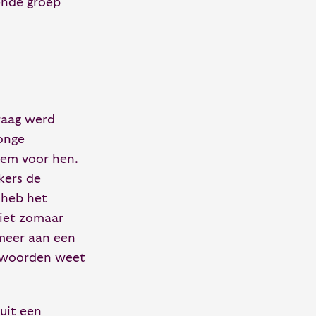
iende groep
raag werd
jonge
eem voor hen.
kers de
 heb het
niet zomaar
 meer aan een
te woorden weet
nuit een