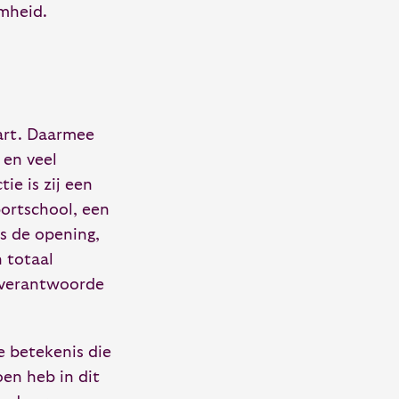
mheid.
tart. Daarmee
 en veel
ie is zij een
ortschool, een
ns de opening,
n totaal
h verantwoorde
e betekenis die
oen heb in dit