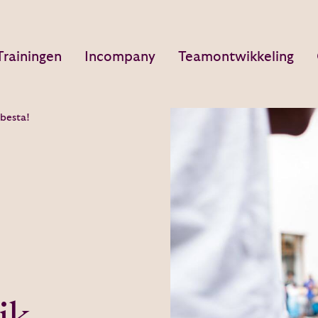
Trainingen
Incompany
Teamontwikkeling
 besta!
ik