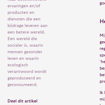
go
ervaringen en/of
producten en
diensten die een
H
bijdrage leveren aan
een betere wereld.
Mi
Een wereld die
ge
socialer is, waarin
re
mensen gezonder
sp
leven en waarin
‘h
ecologisch
be
verantwoord wordt
be
geproduceerd en
pr
geconsumeerd.
Ik
mi
Deel dit artikel