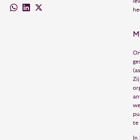
le
he
M
On
ge
(a
Zi
or
an
we
pu
te
In