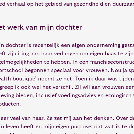
ed verhaal op het gebied van gezondheid en duurzaa
et werk van mijn dochter
jn dochter is recentelijk een eigen onderneming ges
eft zij uiting aan haar verlangen om eigen baas te zijn
gelmogelijkheden te hebben. In een franchiseconstruct
ortschool begonnen speciaal voor vrouwen. Nou ja sp
ealth boutique’ noemt ze het. Toen ik daar was tijde
greep ik ook wel het verschil. Zij wil aan vrouwen ee
leving bieden, inclusief voedingsadvies en ecologisc
oducten.
 leer veel van haar. Ze zet mij aan het denken. Over d
jn leven heeft en mijn eigen purpose: dat wat ik te d