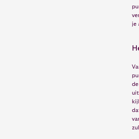
pu
ve
je
H
Va
pu
de
ui
ki
da
va
zu