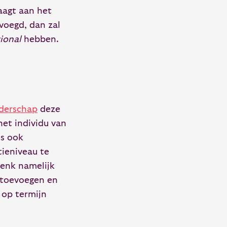
aagt aan het
voegd, dan zal
ional
hebben.
iderschap
deze
het individu van
ns ook
tieniveau te
denk namelijk
 toevoegen en
 op termijn