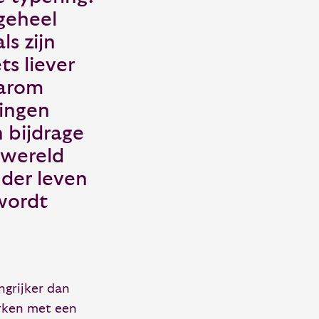
 geheel
s zijn
s liever
aarom
ringen
 bijdrage
 wereld
nder leven
wordt
ngrijker dan
erken met een