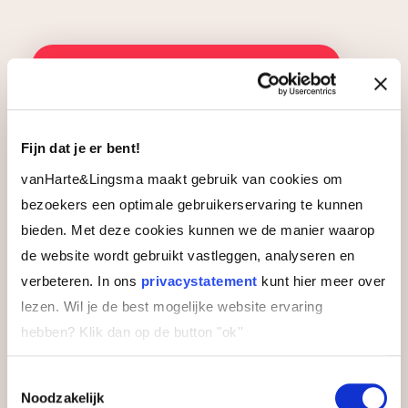
Ontdek Leidinggeven aan verandering
Leidinggeven aan
Fijn dat je er bent!
verandering
vanHarte&Lingsma maakt gebruik van cookies om
bezoekers een optimale gebruikerservaring te kunnen
Zet jouw organisatie succesvol in
bieden. Met deze cookies kunnen we de manier waarop
beweging
de website wordt gebruikt vastleggen, analyseren en
7 dagen
verbeteren. In ons
privacystatement
kunt hier meer over
3 modules
lezen. Wil je de best mogelijke website ervaring
hebben?
Klik dan op de button "ok''
Bekijk training
Toestemmingsselectie
Noodzakelijk