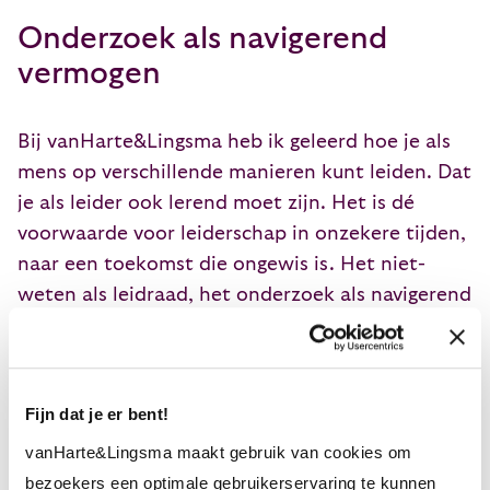
Onderzoek als navigerend
vermogen
Bij vanHarte&Lingsma heb ik geleerd hoe je als
mens op verschillende manieren kunt leiden. Dat
je als leider ook lerend moet zijn. Het is dé
voorwaarde voor leiderschap in onzekere tijden,
naar een toekomst die ongewis is. Het niet-
weten als leidraad, het onderzoek als navigerend
vermogen.
Luister ik omdat ik iets gedaan wil krijgen? Of
luister ik omdat ik mijn eigen verhaal wil
Fijn dat je er bent!
vertellen? Hoor ik die ander of luister ik om die
vanHarte&Lingsma maakt gebruik van cookies om
ander het gevoel te geven dat-ie gehoord wordt?
bezoekers een optimale gebruikerservaring te kunnen