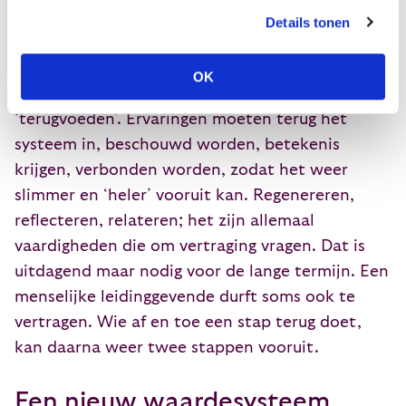
een wisselwerking tussen organismen, snap je
Details tonen
ook dat in zo’n systeem zowel groei als
kwetsbaarheid zit. Dat het niet alleen maar
OK
vooruit kan, maar zichzelf soms ook moet
‘terugvoeden’. Ervaringen moeten terug het
systeem in, beschouwd worden, betekenis
krijgen, verbonden worden, zodat het weer
slimmer en ‘heler’ vooruit kan. Regenereren,
reflecteren, relateren; het zijn allemaal
vaardigheden die om vertraging vragen. Dat is
uitdagend maar nodig voor de lange termijn. Een
menselijke leidinggevende durft soms ook te
vertragen. Wie af en toe een stap terug doet,
kan daarna weer twee stappen vooruit.
Een nieuw waardesysteem