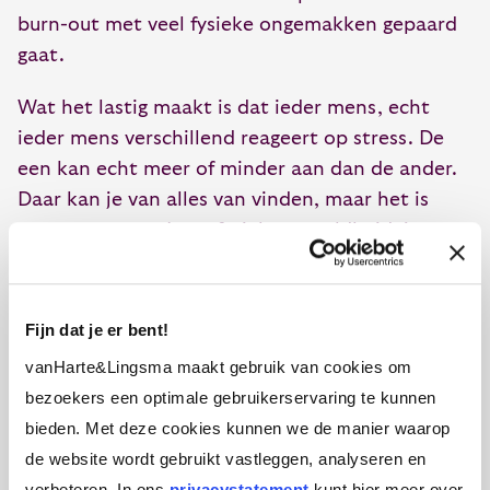
burn-out met veel fysieke ongemakken gepaard
gaat.
Wat het lastig maakt is dat ieder mens, echt
ieder mens verschillend reageert op stress. De
een kan echt meer of minder aan dan de ander.
Daar kan je van alles van vinden, maar het is
gewoonweg zo. Jouw fysieke gesteldheid, je
karakter, je ervaringen en opvoeding, de
omgeving en cultuur waarbinnen je werkt, jouw
communicatievaardigheden… Alles telt mee.
Fijn dat je er bent!
vanHarte&Lingsma maakt gebruik van cookies om
bezoekers een optimale gebruikerservaring te kunnen
Minder last van stress
bieden. Met deze cookies kunnen we de manier waarop
de website wordt gebruikt vastleggen, analyseren en
Wat is dan van belang? Ken jezelf. Stel jezelf
verbeteren. In ons
privacystatement
kunt hier meer over