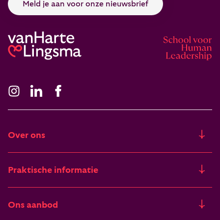
Meld je aan voor onze nieuwsbrief
Over ons
Ons verhaal
Praktische informatie
Freia
Trainingslocaties
Ons aanbod
Artikelen & verhalen
Financieringsmogelijkheden