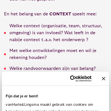
En het belang van de
CONTEXT
speelt mee:
Welke context (organisatie, team, structuur,
omgeving) is van invloed? Wat leeft in de
nabije context t.a.v. het onderwerp ?
Met welke ontwikkelingen moet en wil je
rekening houden?
Welke randvoorwaarden zijn van belang?
Onderzoekend vanuit de
WIJ
bereid ik me voor
op wat ik weet of verwacht van de interactie en
Fijn dat je er bent!
gezamenlijkheid:
vanHarte&Lingsma maakt gebruik van cookies om
Wie zijn bij het gesprek aanwezig? Wat zijn