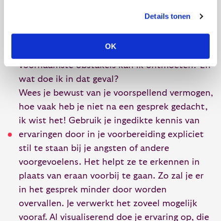
Ook is er de eigen
IK
om je op voor te bereiden:
Details tonen
Wat is mijn doel in het gesprek? Wanneer ga
OK
ik tevreden het gesprek uit? Welke
voornaamste obstakels kan ik ontmoeten? En
wat doe ik in dat geval?
Wees je bewust van je voorspellend vermogen,
hoe vaak heb je niet na een gesprek gedacht,
ik wist het! Gebruik je ingedikte kennis van
ervaringen door in je voorbereiding expliciet
stil te staan bij je angsten of andere
voorgevoelens. Het helpt ze te erkennen in
plaats van eraan voorbij te gaan. Zo zal je er
in het gesprek minder door worden
overvallen. Je verwerkt het zoveel mogelijk
vooraf. Al visualiserend doe je ervaring op, die