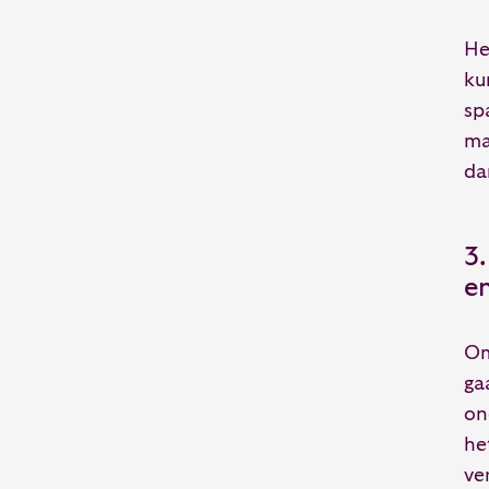
He
ku
sp
ma
da
3.
e
Om
ga
on
he
ve