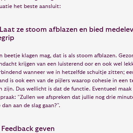
tuatie het beste aansluit:
. Laat ze stoom afblazen en bied medele
egrip
n beetje klagen mag, dat is als stoom afblazen. Gezo
ndacht krijgen van een luisterend oor en ook wel lek
rbindend wanneer we in hetzelfde schuitje zitten; e
jand is ook een van de pijlers waarop cohesie in ee
n zijn. Dus wellicht is dat de functie. Eventueel maak
spraak: “Zullen we afspreken dat jullie nog drie minu
 dan aan de slag gaan?”.
. Feedback geven