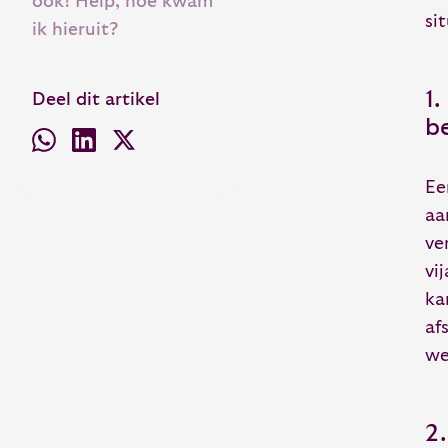
ook! Help, hoe kwam
si
ik hieruit?
1
Deel dit artikel
b
Ee
aa
ve
vi
ka
af
we
2