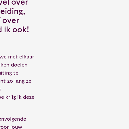
wel over
eiding,
f over
 ik ook!
t we met elkaar
oken doelen
iting te
nt zo lang ze
n
 krijg ik deze
eenvolgende
voor jouw