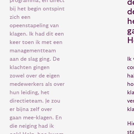
programma, en direct
d
bij het begin ontspint
d
zich een
h
opeenstapeling van
g
klagen. Ik had dit een
H
keer toen ik met een
managementteam
aan de slag ging. De
Ik
klachten gingen
co
zowel over de eigen
ha
medewerkers als over
ho
hun leiding, het
kl
directieteam. Je zou
ve
er bijna zelf over
kl
gaan mee-klagen. En
Hi
die neiging had ik
st