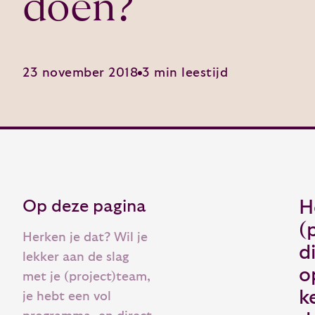
doen?
23 november 2018
3 min leestijd
Op deze pagina
H
(
Herken je dat? Wil je
d
lekker aan de slag
o
met je (project)team,
k
je hebt een vol