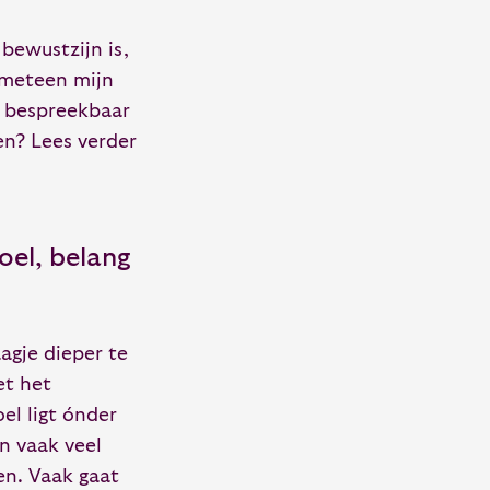
 bewustzijn is,
 meteen mijn
k bespreekbaar
en? Lees verder
oel, belang
agje dieper te
et het
el ligt ónder
en vaak veel
en. Vaak gaat