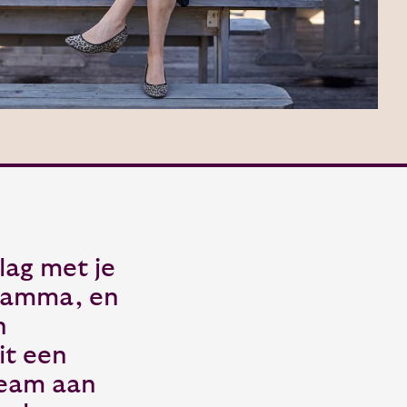
lag met je
gramma, en
n
it een
team aan