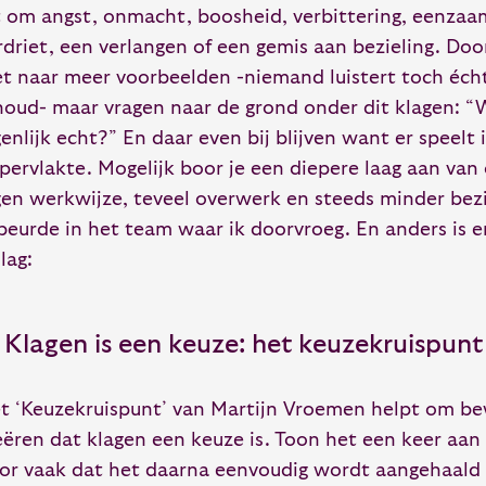
t om angst, onmacht, boosheid, verbittering, eenzaa
rdriet, een verlangen of een gemis aan bezieling. Doo
et naar meer voorbeelden -niemand luistert toch écht
houd- maar vragen naar de grond onder dit klagen: “W
genlijk echt?” En daar even bij blijven want er speelt 
pervlakte. Mogelijk boor je een diepere laag aan va
gen werkwijze, teveel overwerk en steeds minder bezi
beurde in het team waar ik doorvroeg. En anders is e
lag:
 Klagen is een keuze: het keuzekruispunt
t ‘Keuzekruispunt’ van Martijn Vroemen helpt om be
eëren dat klagen een keuze is. Toon het een keer aan
or vaak dat het daarna eenvoudig wordt aangehaald 