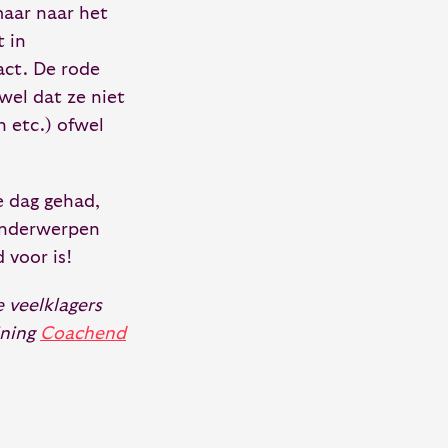
maar naar het
t in
act. De rode
 wel dat ze niet
n etc.) ofwel
e dag gehad,
 onderwerpen
 voor is!
 veelklagers
ining
Coachend