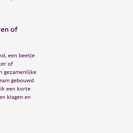
ven of
nd, een beetje
ker of
en gezamenlijke
n team gebouwd
 ik een korte
ten klagen en