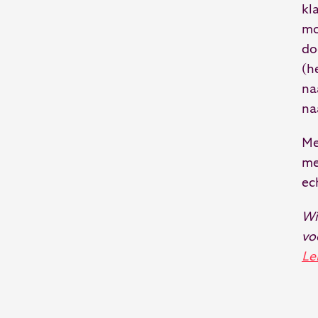
kl
mo
do
(h
na
na
Me
me
ec
Wi
vo
Le