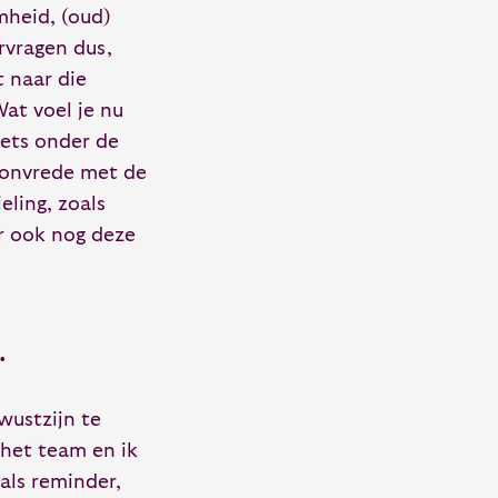
mheid, (oud)
rvragen dus,
 naar die
at voel je nu
iets onder de
n onvrede met de
eling, zoals
r ook nog deze
.
wustzijn te
 het team en ik
als reminder,