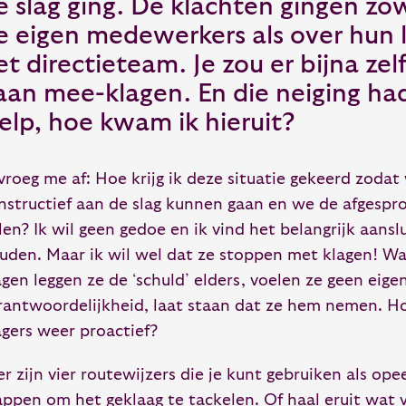
e slag ging. De klachten gingen zo
e eigen medewerkers als over hun l
et directieteam. Je zou er bijna zel
aan mee-klagen. En die neiging had
elp, hoe kwam ik hieruit?
 vroeg me af: Hoe krijg ik deze situatie gekeerd zoda
nstructief aan de slag kunnen gaan en we de afgespr
len? Ik wil geen gedoe en ik vind het belangrijk aanslu
uden. Maar ik wil wel dat ze stoppen met klagen! Wa
agen leggen ze de ‘schuld’ elders, voelen ze geen eige
rantwoordelijkheid, laat staan dat ze hem nemen. Hoe
agers weer proactief?
er zijn vier routewijzers die je kunt gebruiken als op
appen om het geklaag te tackelen. Of haal eruit wat 