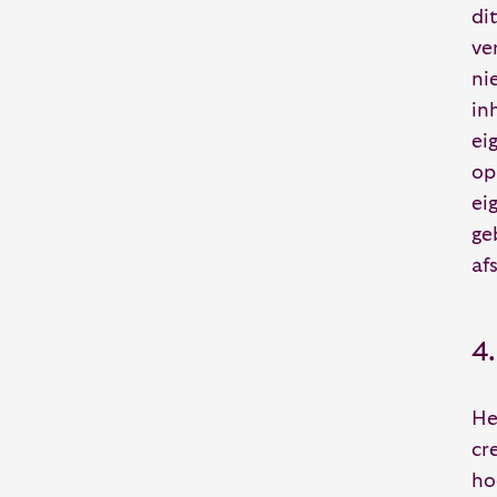
di
ve
ni
in
ei
op
ei
ge
afs
4.
He
cr
ho