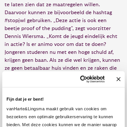
te laten zien dat ze maatregelen willen.
Daarvoor kunnen ze bijvoorbeeld de hashtag
#stopjwl gebruiken. „Deze actie is ook een
beetje proof of the pudding”, zegt voorzitter
Dennis Wiersma. „Komt de jeugd eindelijk echt
in actie? Is er animo voor om dat te doen?
Jongeren studeren nu met een hoge schuld af,
krijgen geen baan. Als ze die wel krijgen, kunnen
ze geen betaalbaar huis vinden en ze raken die
baan ook weer makkelijk kwijt. Tijd voor actie
dus.”
De steun voor jongeren aan het begin staan van
Fijn dat je er bent!
hun carrière valt totaal weg. Het perspectief
vanHarte&Lingsma maakt gebruik van cookies om
voor starters is grauw. De toekomst ligt in de
bezoekers een optimale gebruikerservaring te kunnen
handen van generatie Y, maar ze komen niet aan
bieden. Met deze cookies kunnen we de manier waarop