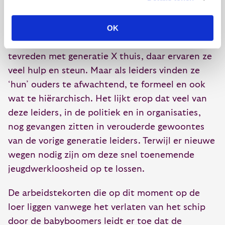
levensfase. Misschien denkt deze generatie dat
het met hun kinderen ook wel los zal lopen.
OK
Terwijl er nu echt een wereldwijde crisis gaande
is, die dieper grijpt dan die van toen. Y is heel
tevreden met generatie X thuis, daar ervaren ze
veel hulp en steun. Maar als leiders vinden ze
‘hun’ ouders te afwachtend, te formeel en ook
wat te hiërarchisch. Het lijkt erop dat veel van
deze leiders, in de politiek en in organisaties,
nog gevangen zitten in verouderde gewoontes
van de vorige generatie leiders. Terwijl er nieuwe
wegen nodig zijn om deze snel toenemende
jeugdwerkloosheid op te lossen.
De arbeidstekorten die op dit moment op de
loer liggen vanwege het verlaten van het schip
door de babyboomers leidt er toe dat de