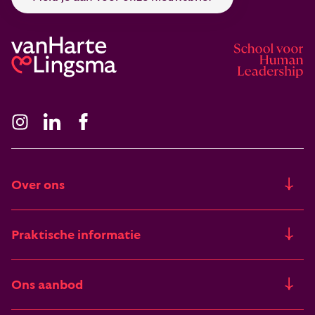
Over ons
Ons verhaal
Praktische informatie
Freia
Trainingslocaties
Ons aanbod
Artikelen & verhalen
Financieringsmogelijkheden