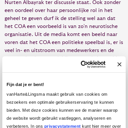
Nurten Albayrak ter discussie staat. Ook zonder
een oordeel over haar persoonlijke rol in het
geheel te geven durf ik de stelling wel aan dat
het COA een voorbeeld is van zo’n neurotische
organisatie. Uit de media komt een beeld naar
voren dat het COA een politieke speelbal is, er is
veel in- en uitstroom van medewerkers en de
communicatie tussen leiding en werkvloer schiet
kennelijk tekort om medewerkers tevreden te
houden. Als dat speelt, wordt er meestal
automatisch gezocht naar meer controle; dat is
Fijn dat je er bent!
bijna een Pavlov-reactie. In dat licht zou ik het
vanHarte&Lingsma maakt gebruik van cookies om
bepaald niet verrassend vinden als Albayrak zo’n
bezoekers een optimale gebruikerservaring te kunnen
echte ‘leider in het midden’ is, die altijd in
bieden. Met deze cookies kunnen we de manier waarop
control wil zijn. Binnen de context misschien
de website wordt gebruikt vastleggen, analyseren en
begrijpelijk, maar niet passend bij wat
verbeteren. In ons
privacystatement
kunt hier meer over