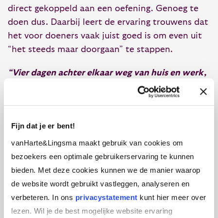
direct gekoppeld aan een oefening. Genoeg te
doen dus. Daarbij leert de ervaring trouwens dat
het voor doeners vaak juist goed is om even uit
“het steeds maar doorgaan” te stappen.
“Vier dagen achter elkaar weg van huis en werk,
dat is te veel!”
–
Zowel waar als onwaar
Het is ook echt een tijdsinvestering. Je hebt als
deelnemer zowel op je werk als thuis het een en
Fijn dat je er bent!
ander af te stemmen, meer dan bij andere
trainingen die opgebouwd zijn uit losse dagen
vanHarte&Lingsma maakt gebruik van cookies om
met tijd er tussen. Toch hebben die dezelfde
bezoekers een optimale gebruikerservaring te kunnen
tijdsinvestering. Om het concrete resultaat van
bieden. Met deze cookies kunnen we de manier waarop
de retraite te behalen is het echter nodig. Door
de website wordt gebruikt vastleggen, analyseren en
de flow van de retraite ontstaat rust en ruimte.
verbeteren. In ons
privacystatement
kunt hier meer over
Je stapt uit je normale patronen en er is weinig
lezen. Wil je de best mogelijke website ervaring