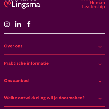
Over ons
Ons verhaal
Praktische informatie
Freia
Trainingslocaties
Ons aanbod
Artikelen & verhalen
Financieringsmogelijkheden
Trainingen
Deelnemers vertellen
Welke ontwikkeling wil je doormaken?
Begrippenlijst
Zomertrainingen
Vacatures