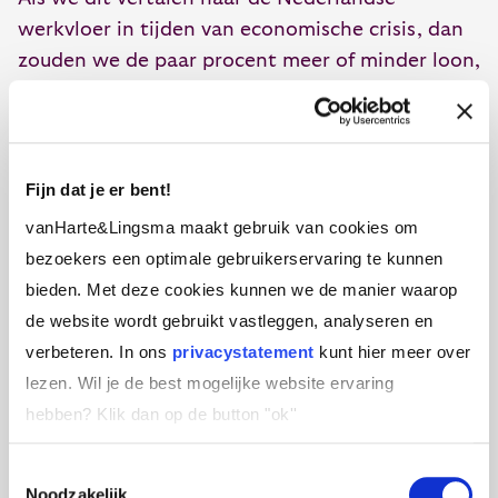
werkvloer in tijden van economische crisis, dan
zouden we de paar procent meer of minder loon,
onbelangrijk kunnen maken door werkplezier
een meer centrale plaats te geven. Als dit lukt
dit te bewerkstelligen oogst je ook meer
gezondheid en minder ziekteverzuim. Uit
Fijn dat je er bent!
epidemiologisch onderzoek is immers duidelijk
vanHarte&Lingsma maakt gebruik van cookies om
gebleken dat geluk een beschermende werking
bezoekers een optimale gebruikerservaring te kunnen
heeft voor de gezondheid.Het doel van meer
bieden. Met deze cookies kunnen we de manier waarop
geluk op het werk is bovendien goed te
de website wordt gebruikt vastleggen, analyseren en
realiseren. Op de SCP conferentie Sturen op
verbeteren. In ons
privacystatement
kunt hier meer over
Geluk, die in november van het afgelopen jaar
lezen. Wil je de best mogelijke website ervaring
werd gehouden, presenteerde de psycholoog
hebben?
Klik dan op de button "ok''
Christina Meyers van de Universiteit van Tilburg
een overzicht van studies die hadden
Toestemmingsselectie
Noodzakelijk
geprobeerd de weerbaarheid en het