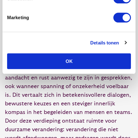
Wat levert het op?
Marketing
Een coaching training levert meer op dan het
Details tonen
aanleren van vaardigheden. Deelnemers ervaren
meer helderheid over hun eigen rol, invloed en
patronen in contact met anderen. Ze
OK
ontwikkelen het vermogen om met meer
aandacht en rust aanwezig te zijn in gesprekken,
ook wanneer spanning of onzekerheid voelbaar
is. Dit vertaalt zich in betekenisvollere dialogen,
bewustere keuzes en een steviger innerlijk
kompas in het begeleiden van mensen en teams.
Door deze verdieping ontstaat ruimte voor
duurzame verandering: verandering die niet