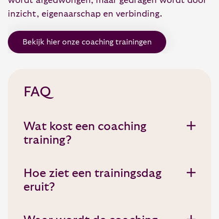
wordt afgedwongen, maar gedragen wordt door
inzicht, eigenaarschap en verbinding.
Bekijk hier onze coaching trainingen
FAQ
Wat kost een coaching
training?
Het kosten van de coaching training
hangt af van welke training je kiest. De
Hoe ziet een trainingsdag
prijzen verschillen in een range van
eruit?
2.600,- tot 4.000,-
Een trainingsdag start rustig met een
welkom, koffie en thee en kennismaking