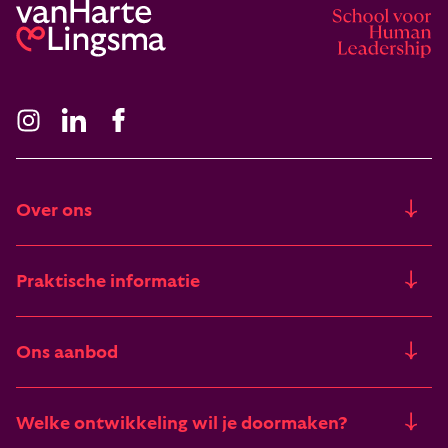
Over ons
Ons verhaal
Praktische informatie
Freia
Trainingslocaties
Ons aanbod
Artikelen & verhalen
Financieringsmogelijkheden
Trainingen
Deelnemers vertellen
Welke ontwikkeling wil je doormaken?
Begrippenlijst