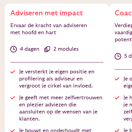
Adviseren met impact
Coac
Ervaar de kracht van adviseren
Verdie
met hoofd en hart
vaardi
potent
4 dagen
2 modules
5 
Je versterkt je eigen positie en
profilering als adviseur en
Je 
vergroot je cirkel van invloed.
eig
Je geeft met meer zelfvertrouwen
Je 
en plezier adviezen die
je 
aansluiten op de wensen van je
zel
klanten.
ver
Je bouwt en onderhoudt met
Je 