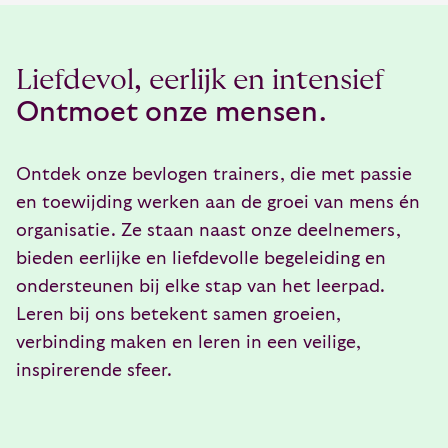
ruimte voor ontspanning, bijvoorbeeld in
vanuit authenticiteit richting geven en
de ochtend voor het ontbijt en ’s avonds
vergroot je vermogen om anderen in
na het avondprogramma. Denk aan
beweging te brengen.
Liefdevol, eerlijk en intensief
wandelen, zwemmen, sporten of rustig
Ontmoet onze mensen.
lezen – afhankelijk van de faciliteiten van
het hotel. Zo is er een goede balans
Ontdek onze bevlogen trainers, die met passie
tussen intensief leren, samen zijn en
en toewijding werken aan de groei van mens én
momenten voor jezelf.
organisatie. Ze staan naast onze deelnemers,
bieden eerlijke en liefdevolle begeleiding en
ondersteunen bij elke stap van het leerpad.
Leren bij ons betekent samen groeien,
verbinding maken en leren in een veilige,
inspirerende sfeer.