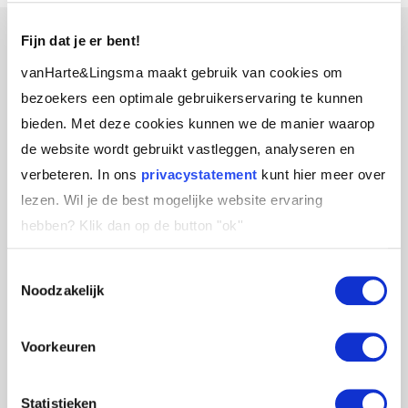
Fijn dat je er bent!
Het belang van coaching
vanHarte&Lingsma maakt gebruik van cookies om
bezoekers een optimale gebruikerservaring te kunnen
training
bieden. Met deze cookies kunnen we de manier waarop
de website wordt gebruikt vastleggen, analyseren en
In organisaties waar complexiteit, verandering
verbeteren. In ons
privacystatement
kunt hier meer over
en samenwerking samenkomen, is professioneel
lezen. Wil je de best mogelijke website ervaring
coachen geen luxe maar een noodzaak. Onze
hebben?
Klik dan op de button "ok''
coaching training ondersteunt professionals om
met meer bewustzijn en impact aanwezig te zijn,
Toestemmingsselectie
Noodzakelijk
juist wanneer er geen eenvoudige antwoorden
zijn. Door te investeren in coachingvaardigheden
ontstaat ruimte voor betere gesprekken,
Voorkeuren
gezondere werkrelaties en duurzame
ontwikkeling van mensen en teams.
Statistieken