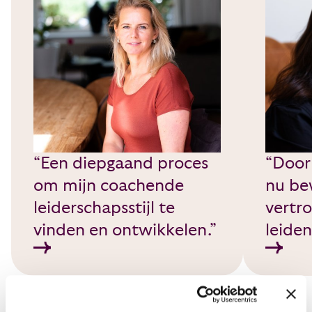
“Een diepgaand proces
“Door 
om mijn coachende
nu be
leiderschapsstijl te
vertr
vinden en ontwikkelen.”
leiden