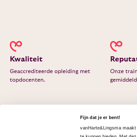
Kwaliteit
Reputa
Geaccrediteerde opleiding met
Onze trai
topdocenten.
gemiddeld
Fijn dat je er bent!
vanHarte&Lingsma maakt g
te kunnen bieden. Met dez