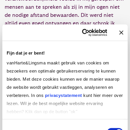
mensen aan te spreken als zij in mijn ogen niet
de nodige afstand bewaarden. Dit werd niet
altijd even goed ontvangen en daar schrok ik
van. Dat baarde mij zorgen.
We staan collectief voor een enorme uitdaging.
Fijn dat je er bent!
De keten van besmettingen moet worden
doorbroken. En dat kan alleen maar als we de
vanHarte&Lingsma maakt gebruik van cookies om
nodige sociale distantie in acht nemen. Blijf
bezoekers een optimale gebruikerservaring te kunnen
zoveel als mogelijk binnen én houd buiten
bieden. Met deze cookies kunnen we de manier waarop
minimaal #1,5m afstand.
de website wordt gebruikt vastleggen, analyseren en
verbeteren. In ons
privacystatement
kunt hier meer over
lezen. Wil je de best mogelijke website ervaring
Een zak stoepkrijt en een
hebben?
Klik dan op de button "ok''
rolmaat
Toestemmingsselectie