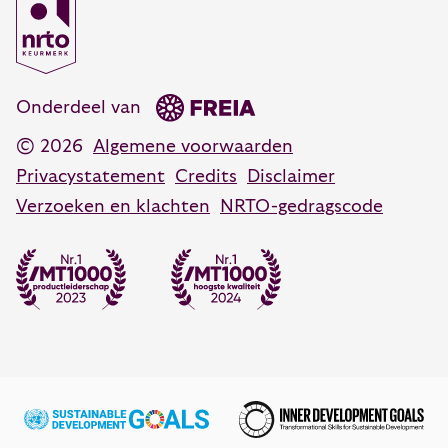
Coaching training
Opleidingsadvies
088 55 60 350
Persoonlijk leiderschap training
advies@vanhartelingsma.nl
Onderdeel van
© 2026
Algemene voorwaarden
Privacystatement
Credits
Disclaimer
Verzoeken en klachten
NRTO-gedragscode