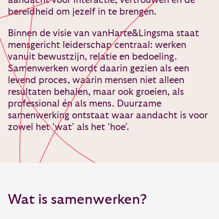
aandacht voor interactie, vertrouwen en de
bereidheid om jezelf in te brengen.
Binnen de visie van vanHarte&Lingsma staat
mensgericht leiderschap centraal: werken
vanuit bewustzijn, relatie en bedoeling.
Samenwerken wordt daarin gezien als een
levend proces, waarin mensen niet alleen
resultaten behalen, maar ook groeien, als
professional én als mens. Duurzame
samenwerking ontstaat waar aandacht is voor
zowel het ‘wat’ als het ‘hoe’.
Wat is samenwerken?