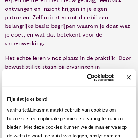
experimenteren met nieuw gedrag, feedback
ontvangen en inzicht krijgen in je eigen
patronen. Zelfinzicht vormt daarbij een
belangrijke basis: begrijpen waarom je doet wat
je doet, en wat dat betekent voor de
samenwerking.
Het echte leren vindt plaats in de praktijk. Door
bewust stil te staan bij ervaringen in
samenwerken: wat ging goed, wat kan anders,
ontstaat een continue beweging van leren en
ontwikkelen. Zo wordt samenwerken een
Fijn dat je er bent!
vaardigheid die zich blijft verdiepen.
vanHarte&Lingsma maakt gebruik van cookies om
Een training in effectief samenwerken en
bezoekers een optimale gebruikerservaring te kunnen
persoonlijk leiderschap kan dit proces verdiepen.
bieden. Met deze cookies kunnen we de manier waarop
In zulke trajecten onderzoek je niet alleen hoe je
de website wordt gebruikt vastleggen, analyseren en