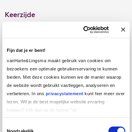
Keerzijde
Verwachtingen komen echter niet altijd uit. En
soms verwachten we teveel. Ik verwacht dat jij
mij begrijpt (en dat ik duidelijk was). Ik verwacht
Fijn dat je er bent!
dat jij denkt zoals ik (want dat is toch de
vanHarte&Lingsma maakt gebruik van cookies om
waarheid?). Ik verwacht dat jij net zo’n hoge lat
bezoekers een optimale gebruikerservaring te kunnen
hebt als ik (dat is toch reëel?) En dan verwacht
bieden. Met deze cookies kunnen we de manier waarop
ik ook nog even dat jij mij accepteert zoals ik
de website wordt gebruikt vastleggen, analyseren en
ben (en jij moet veranderen). Teveel verwachten
verbeteren. In ons
privacystatement
kunt hier meer over
neigt soms naar de ander jouw norm opleggen
lezen. Wil je de best mogelijke website ervaring
en oordelen als aan deze norm niet wordt
hebben?
Klik dan op de button "ok''
voldaan. En zo wordt verwachten soms
verachten.
Toestemmingsselectie
Noodzakelijk