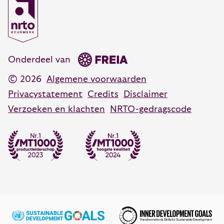
Coachen, adviseren en veranderen
Coaching training
Opleidingsadvies
088 55 60 350
Persoonlijk leiderschap training
advies@vanhartelingsma.nl
Onderdeel van
© 2026
Algemene voorwaarden
Privacystatement
Credits
Disclaimer
Verzoeken en klachten
NRTO-gedragscode