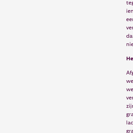
te
ie
ee
ve
da
ni
He
Af
we
we
ve
zi
gr
la
gr