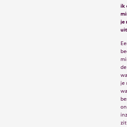
ik
mi
je
ui
Ee
be
mi
de
wa
je
wa
be
on
in
zi