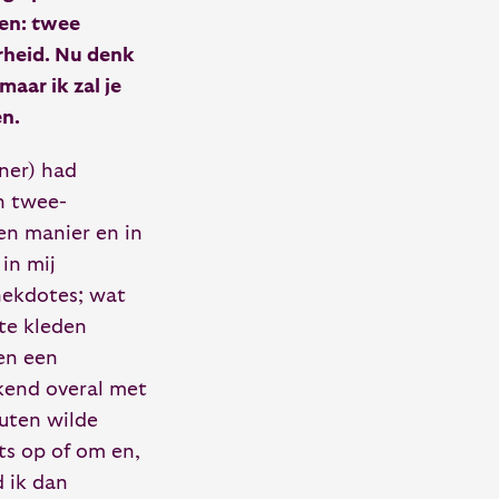
sen: twee
rheid. Nu denk
maar ik zal je
n.
ner) had
n twee-
en manier en in
in mij
nekdotes; wat
 te kleden
 en een
ekend overal met
uten wilde
ts op of om en,
d ik dan