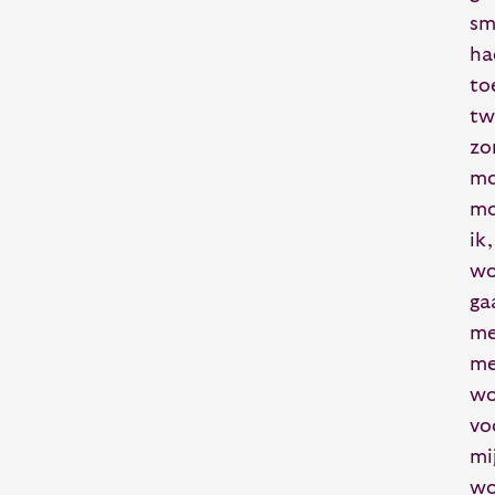
sm
ha
to
tw
zo
mo
mo
ik
wo
ga
me
me
wo
vo
mi
wo