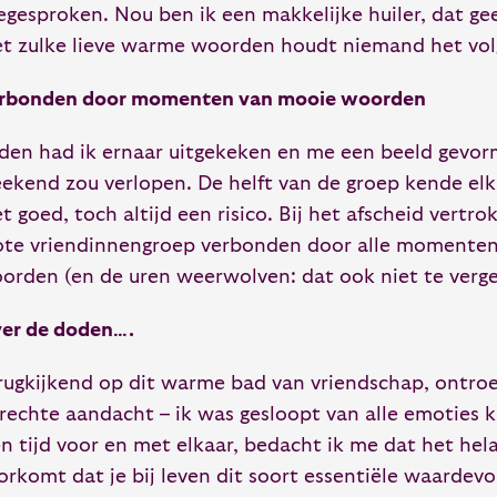
egesproken. Nou ben ik een makkelijke huiler, dat gee
t zulke lieve warme woorden houdt niemand het vol
rbonden door momenten van mooie woorden
jden had ik ernaar uitgekeken en me een beeld gevor
ekend zou verlopen. De helft van de groep kende elk
et goed, toch altijd een risico. Bij het afscheid vertr
ote vriendinnengroep verbonden door alle momente
orden (en de uren weerwolven: dat ook niet te verge
er de doden….
rugkijkend op dit warme bad van vriendschap, ontroe
rechte aandacht – ik was gesloopt van alle emoties k
en tijd voor en met elkaar, bedacht ik me dat het hel
orkomt dat je bij leven dit soort essentiële waardev