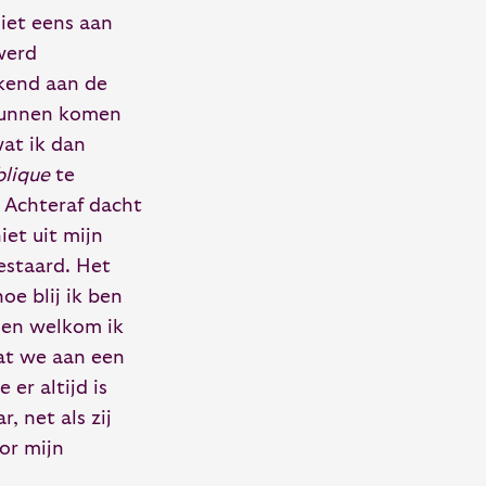
niet eens aan
werd
nkend aan de
 kunnen komen
wat ik dan
blique
te
. Achteraf dacht
iet uit mijn
staard. Het
e blij ik ben
s en welkom ik
at we aan een
er altijd is
, net als zij
or mijn