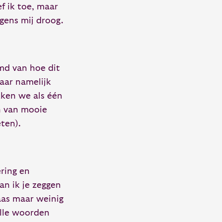
f ik toe, maar
gens mij droog.
md van hoe dit
aar namelijk
okken we als één
n van mooie
ten).
ring en
an ik je zeggen
aas maar weinig
olle woorden