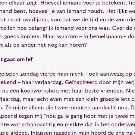
gen elkaar zegt. Hoeveel iemand voor je betekent, h
mand bent, hoeveel je van iemand houdt. Het lijkt we
rst moet overlijden, voordat we de tijd en de woord
rtellen hoe belangrijk iemand voor ons was. Over de
n goeds immers. Maar waarom – in hemelsnaam – do
et als de ander het nog kan horen?
t gaat om lef
gelopen zondag vierde mijn nicht – ook aanwezig op 
ekend – haar verjaardag. Geïnspireerd door mijn ve
 nu een kookworkshop met haar beste vrienden. Nie
rjaardag, maar echt even met een klein groepje iets
jn. Ze miste alleen die twee minuten aandacht nog. D
append tegen mij “nou ga je gang hoor met je twee mi
chte wat schaapachtig en merkte dat ik het onderwe
apje afdeed. Intussen raasde in mijn hoofd de ene na