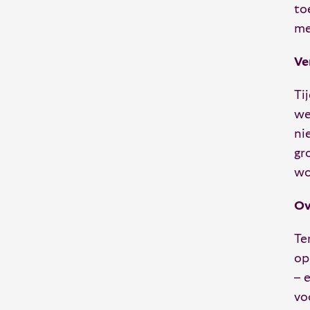
to
me
Ve
Ti
we
ni
gr
wo
Ov
Te
op
– 
vo