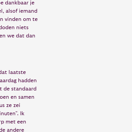
oe dankbaar je
l, alsof iemand
en vinden om te
 doden niets
en we dat dan
dat laatste
rjaardag hadden
t de standaard
 doen en samen
us ze zei
nuten”. Ik
rp met een
 de andere