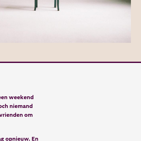
r een weekend
toch niemand
 vrienden om
dag opnieuw. En