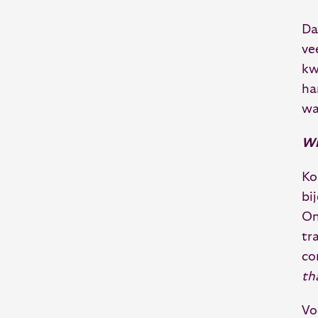
Da
ve
kw
ha
wa
Wh
Ko
bi
On
tr
co
th
Vo