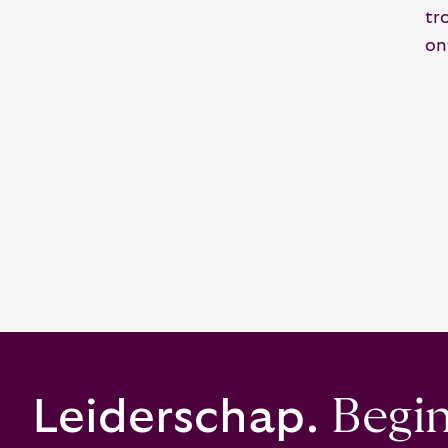
tr
on
Leiderschap.
Begint