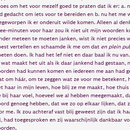
oes om het voor mezelf goed te praten dat ik er: a. 
d gedacht om iets voor te bereiden en b. nu het me 
egeworpen ik er onderuit wilde komen. Alleen al de
ee-minuten voor haar zou ik niet uit mijn woorden
nder meteen te moeten janken, wist ik niet precies 
est vertellen en schaamde ik me om dat
en plein pu
eten doen. Ik had het lef niet en daar baal ik nu van
, wat maakt het uit als ik daar jankend had gestaan, n
orden had kunnen komen en iedereen me aan had ge
at om háár, om te zeggen wat ze voor me betekent, ho
t haar in mijn leven, hoe blij ze me maakt, hoe thui
 bij haar voel, hoeveel we al hebben meegemaakt, d
ord genoeg hebben, dat we zo op elkaar lijken, dat ze 
or me. Ik zou achteraf vast blij geweest zijn dat ik haar
j, had toegesproken en zij waarschijnlijk dankbaar vo
orden.