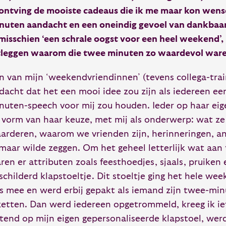
 ontving de mooiste cadeaus die ik me maar kon wen
nuten aandacht en een oneindig gevoel van dankbaa
 misschien ‘een schrale oogst voor een heel weekend’, 
tleggen waarom die twee minuten zo waardevol ware
n van mijn ‘weekendvriendinnen’ (tevens collega-trai
dacht dat het een mooi idee zou zijn als iedereen ee
nuten-speech voor mij zou houden. Ieder op haar eig
 vorm van haar keuze, met mij als onderwerp: wat ze 
arderen, waarom we vrienden zijn, herinneringen, a
 maar wilde zeggen. Om het geheel letterlijk wat aan
ren er attributen zoals feesthoedjes, sjaals, pruiken
schilderd klapstoeltje. Dit stoeltje ging het hele we
s mee en werd erbij gepakt als iemand zijn twee-min
zetten. Dan werd iedereen opgetrommeld, kreeg ik ie
ttend op mijn eigen gepersonaliseerde klapstoel, wer