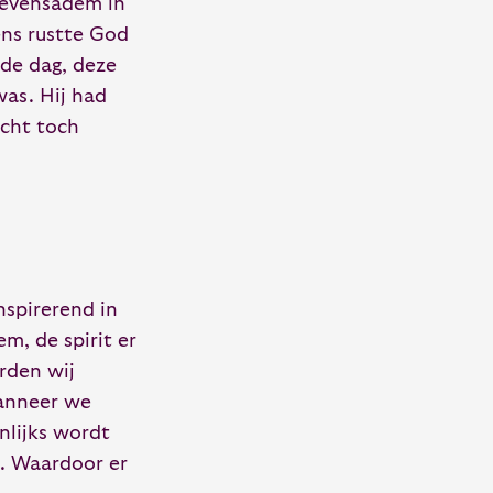
 levensadem in
ns rustte God
nde dag, deze
was. Hij had
ocht toch
nspirerend in
m, de spirit er
rden wij
wanneer we
nlijks wordt
n. Waardoor er