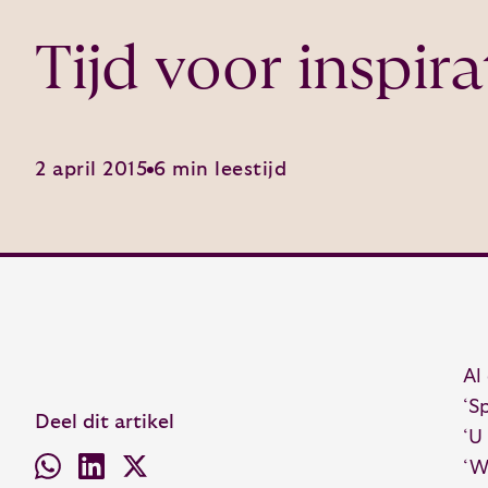
Tijd voor inspira
2 april 2015
6 min leestijd
Al
‘S
Deel dit artikel
‘U
‘W