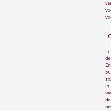
ve
vo
vo
“O
In
de
En
pu
zo
in
wa
de
om