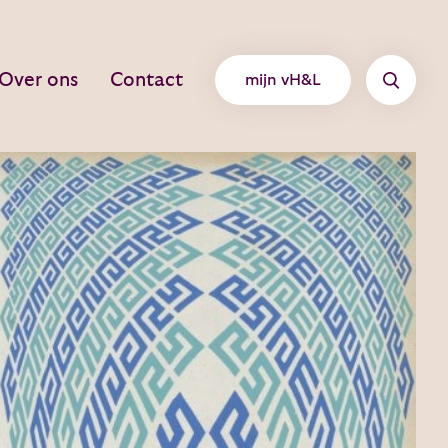
Over ons
Contact
mijn vH&L