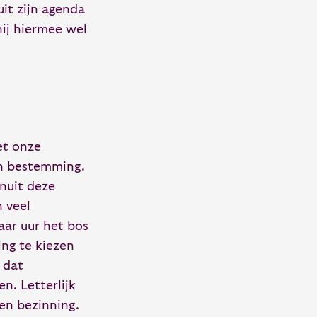
uit zijn agenda
hij hiermee wel
et onze
un bestemming.
nuit deze
 veel
aar uur het bos
ing te kiezen
 dat
n. Letterlijk
en bezinning.