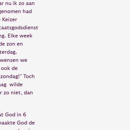
ar nu ik zo aan
t genomen had
 Keizer
taatsgodsdienst
ng. Elke week
 de zon en
terdag.
 wensen we
t ook de
 zondag!” Toch
aag wilde
r zo niet, dan
at God in 6
 maakte God de