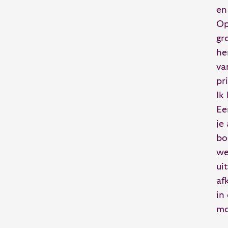
en
Op
gr
he
va
pr
Ik
Ee
je
bo
we
ui
af
in
mo