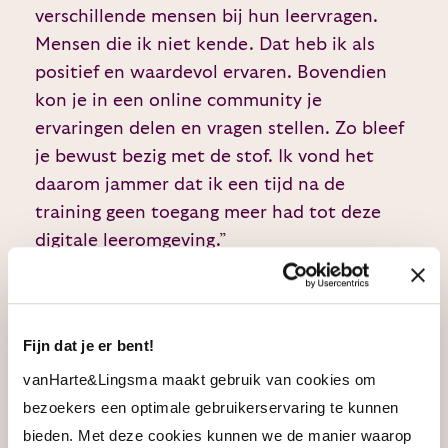
verschillende mensen bij hun leervragen.
Mensen die ik niet kende. Dat heb ik als
positief en waardevol ervaren. Bovendien
kon je in een online community je
ervaringen delen en vragen stellen. Zo bleef
je bewust bezig met de stof. Ik vond het
daarom jammer dat ik een tijd na de
training geen toegang meer had tot deze
digitale leeromgeving.”
Stevigere basis als coach
Fijn dat je er bent!
“Dankzij de combinatie van theorie en
vanHarte&Lingsma maakt gebruik van cookies om
praktijk heb ik veel waardevolle kennis en
bezoekers een optimale gebruikerservaring te kunnen
vaardigheden opgedaan. Ik weet nu
bieden. Met deze cookies kunnen we de manier waarop