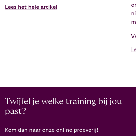
o
Lees het hele artikel
n
m
V
L
Twijfel je welke training bij jou
past?
Kom dan naar onze online proeverij!