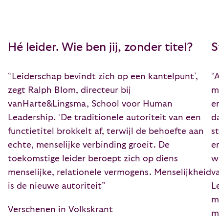
Hé leider. Wie ben jij, zonder titel?
S
“Leiderschap bevindt zich op een kantelpunt’,
“
zegt Ralph Blom, directeur bij
m
vanHarte&Lingsma, School voor Human
e
Leadership. ‘De traditionele autoriteit van een
d
functietitel brokkelt af, terwijl de behoefte aan
s
echte, menselijke verbinding groeit. De
e
toekomstige leider beroept zich op diens
w
menselijke, relationele vermogens. Menselijkheid
v
is de nieuwe autoriteit”
L
m
Verschenen in Volkskrant
m