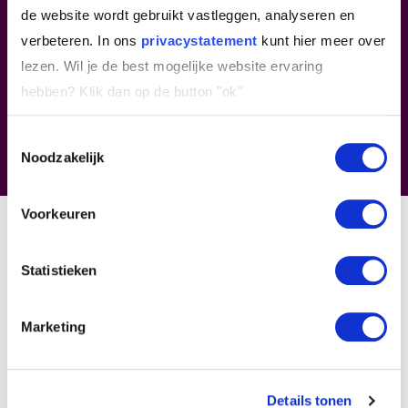
de website wordt gebruikt vastleggen, analyseren en
Peter Driessen
verbeteren. In ons
privacystatement
kunt hier meer over
Opleidingsadviseur
lezen. Wil je de best mogelijke website ervaring
hebben?
Klik dan op de button "ok''
Jelle Koppelman
Toestemmingsselectie
Opleidingsadviseur
Noodzakelijk
Voorkeuren
“De kracht van een stap
terug,
Statistieken
juist als je vooruit wilt
Marketing
Senior Reactor Operator bij NRG
Roy Hoppenbrouwer
Details tonen