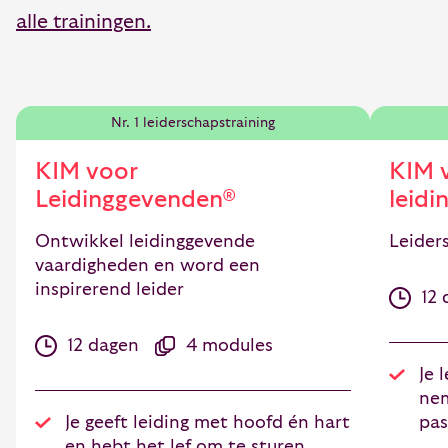
alle trainingen.
Nr. 1 leiderschapstraining
KIM voor
KIM v
Leidinggevenden®
leid
Ontwikkel leidinggevende
Leiders
vaardigheden en word een
inspirerend leider
12 
12 dagen
4 modules
Je 
nem
Je geeft leiding met hoofd én hart
pas
en hebt het lef om te sturen