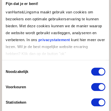
Fijn dat je er bent!
E-mailadres
vanHarte&Lingsma maakt gebruik van cookies om
bezoekers een optimale gebruikerservaring te kunnen
bieden. Met deze cookies kunnen we de manier waarop
de website wordt gebruikt vastleggen, analyseren en
Instemming
Ja, ik ontvang graag updates over
verbeteren. In ons
privacystatement
kunt hier meer over
deze en andere opleidingen
lezen. Wil je de best mogelijke website ervaring
hebben?
Klik dan op de button "ok''
Door de brochure aan te vragen, ga je ermee
akkoord dat we je contactgegevens gebruiken
om de informatie toe te sturen en telefonisch
Toestemmingsselectie
of per e-mail contact met je op te nemen voor
Noodzakelijk
een vrijblijvende ontvangstcheck en passend
studieadvies.
Voorkeuren
Statistieken