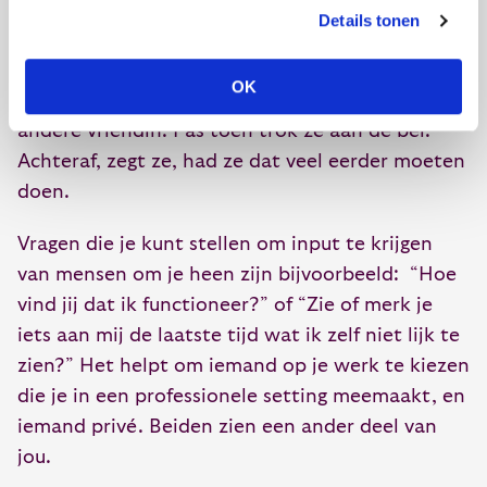
kwamen niet van haarzelf, maar van een vriendin
Details tonen
die op een gegeven moment zei dat ze zich echt
ziek moest melden. Daarna kwam haar moeder
OK
met dezelfde boodschap, en vervolgens een
andere vriendin. Pas toen trok ze aan de bel.
Achteraf, zegt ze, had ze dat veel eerder moeten
doen.
Vragen die je kunt stellen om input te krijgen
van mensen om je heen zijn bijvoorbeeld: “Hoe
vind jij dat ik functioneer?” of “Zie of merk je
iets aan mij de laatste tijd wat ik zelf niet lijk te
zien?” Het helpt om iemand op je werk te kiezen
die je in een professionele setting meemaakt, en
iemand privé. Beiden zien een ander deel van
jou.