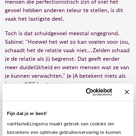
mensen die perfectionistisch zijn of snel het
gevoel hebben anderen teleur te stellen, is dit
vaak het lastigste deel.
Toch is dat schuldgevoel meestal ongegrond.
Sabine: “Hoewel het wel zo kan voelen voor jou,
schaadt het de relatie vaak niet….Zelden schaad
je de relatie als jij begrenst. Dat geeft eerder
meer duidelijkheid en weten mensen wat ze van
je kunnen verwachten.” Je JA betekent niets als
je geen NEE kunt zeggen.
In de praktijk werkt het om een paar vaste
zinnen standaard in je repertoire te hebben.
Fijn dat je er bent!
Denk aan “Ik denk er nog even over na, ik kom
vanHarte&Lingsma maakt gebruik van cookies om
erop terug” of een helder “Nee, dat gaat me niet
bezoekers een optimale gebruikerservaring te kunnen
lukken”. Vriendelijk, met een duidelijk einde.