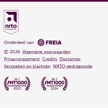
Open communicatie & invloed
1181 NB Amstelveen
Communicatietraining
088 55 60 300
Coachen, adviseren en veranderen
Coaching training
Opleidingsadvies
088 55 60 350
Persoonlijk leiderschap training
advies@vanhartelingsma.nl
Onderdeel van
© 2026
Algemene voorwaarden
Privacystatement
Credits
Disclaimer
Verzoeken en klachten
NRTO-gedragscode