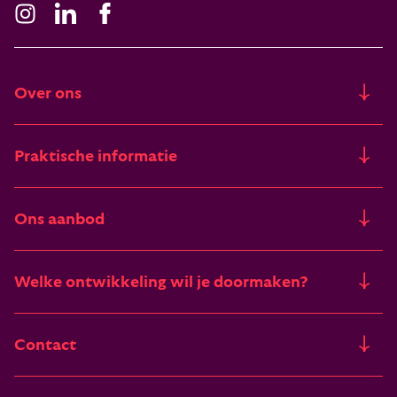
Over ons
Ons verhaal
Praktische informatie
Freia
Trainingslocaties
Ons aanbod
Artikelen & verhalen
Financieringsmogelijkheden
Trainingen
Deelnemers vertellen
Welke ontwikkeling wil je doormaken?
Begrippenlijst
Zomertrainingen
Vacatures
Het pad van leiderschap
Contact
Incompany
Van zelfinzicht naar zingeving
Burgemeester Haspelslaan 63
Leiderschapstraining