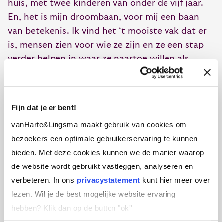
huis, met twee kinderen van onder de vijf jaar.
En, het is mijn droombaan, voor mij een baan
van betekenis. Ik vind het ‘t mooiste vak dat er
is, mensen zien voor wie ze zijn en ze een stap
verder helpen in waar ze naartoe willen als
leidinggevende en als mens.
Fijn dat je er bent!
Voelen
vanHarte&Lingsma maakt gebruik van cookies om
bezoekers een optimale gebruikerservaring te kunnen
Door echt mezelf toe te staan te vertragen, de
bieden. Met deze cookies kunnen we de manier waarop
angst en de pijn te voelen, ontdekte ik dat mijn
de website wordt gebruikt vastleggen, analyseren en
wens om meer te verdienen, niet alleen te
verbeteren. In ons
privacystatement
kunt hier meer over
maken had met meer bestedingsruimte willen
lezen. Wil je de best mogelijke website ervaring
(nu en sparen voor later) en waardering krijgen,
hebben?
Klik dan op de button "ok''
maar ook dat ik ergens in een achterliggende