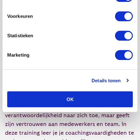
Durf je smartphone ook eens uit te zetten!
Voorkeuren
Statistieken
Wil je weten hoe je Het Nieuwe Werken als
Marketing
leidinggevende kunt inzetten? Dan is
de training
coachend leidinggeven
misschien wel iets voor
jou. Coachend leidinggeven is een
Details tonen
managementstijl die gebaseerd is op
professioneel vertrouwen. Een coachend
OK
manager trekt niet ‘voor de zekerheid’ alle
verantwoordelijkheid naar zich toe, maar geeft
zijn vertrouwen aan medewerkers en team. In
deze training leer je je coachingsvaardigheden te