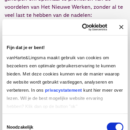
voordelen van Het Nieuwe Werken, zonder al te
veel last te hebben van de nadelen:
Blijf in contact met je collega’s op kantoor.
Bel en
Yammer
regelmatig. Koffiepraat is
functioneel!
Fijn dat je er bent!
vanHarte&Lingsma maakt gebruik van cookies om
Zorg voor een aantal vaste momenten in de
bezoekers een optimale gebruikerservaring te kunnen
maand dat je elkaar als team kunt
bieden. Met deze cookies kunnen we de manier waarop
ontmoeten. Bij mij is dat de dinsdag, en die is
de website wordt gebruikt vastleggen, analyseren en
heilig!
verbeteren. In ons
privacystatement
kunt hier meer over
Bepaal heldere doelstellingen en maak
lezen. Wil je de best mogelijke website ervaring
duidelijke resultaatafspraken met elkaar.
hebben?
Klik dan op de button "ok''
Focus op het eindresultaat, durf te
Toestemmingsselectie
experimenteren op de weg ernaartoe.
Noodzakelijk