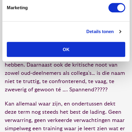
om überhaupt een goede naam te bedenken die
Marketing
de essentie van de training weergeeft.
Inmiddels is de naamswijziging een feit! De
Details tonen
training heet vanaf nu DE SPIEGEL.
Bij onderzoek onder oud-deelnemers bleek dat
OK
deze naam precies weergeeft wat zij ervaren
hebben. Daarnaast ook de kritische noot van
zowel oud-deelnemers als collega’s… is die naam
niet te truttig, te confronterend, te vaag, te
zweverig of gewoon té …. Spannend?????
Kan allemaal waar zijn, en ondertussen dekt
deze term nog steeds het best de lading. Geen
verwarring, geen verkeerde verwachtingen maar
simpelweg een training waar je leert zien wat er