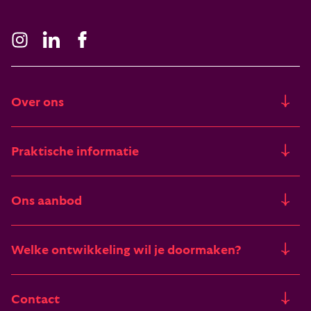
Over ons
Ons verhaal
Praktische informatie
Freia
Trainingslocaties
Ons aanbod
Artikelen & verhalen
Financieringsmogelijkheden
Trainingen
Deelnemers vertellen
Welke ontwikkeling wil je doormaken?
Begrippenlijst
Zomertrainingen
Vacatures
Het pad van leiderschap
Contact
Incompany