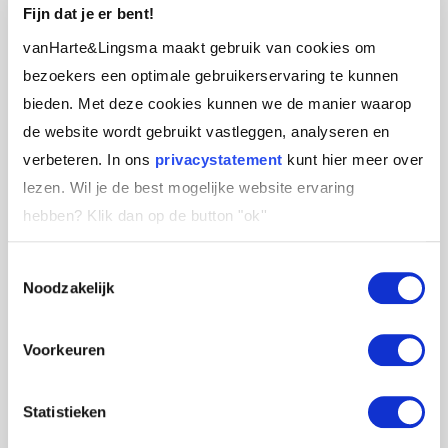
de snelle winst die dat opleverde bleven
Fijn dat je er bent!
deelnemers toch hopen en wachten op een
vanHarte&Lingsma maakt gebruik van cookies om
quick fix.
bezoekers een optimale gebruikerservaring te kunnen
bieden. Met deze cookies kunnen we de manier waarop
DE SPIEGEL
de website wordt gebruikt vastleggen, analyseren en
Tijdens een innovatie-traject van onze
verbeteren. In ons
privacystatement
kunt hier meer over
trainingen kon ik er niet meer onder uit om
lezen. Wil je de best mogelijke website ervaring
mezelf eens goed in de spiegel te kijken. En dat
hebben?
Klik dan op de button "ok''
gaat altijd makkelijker als je het samen doet.
Toestemmingsselectie
Dus samen met een collega zijn we opnieuw
Noodzakelijk
gaan kijken wat ons te doen stond.
Als ik echt eerlijk ben vond ik het super
Voorkeuren
spannend om echt te gaan staan voor een
naamswijziging. Om mensen te moeten
Statistieken
overtuigen, heilige huisjes omver te schoppen en