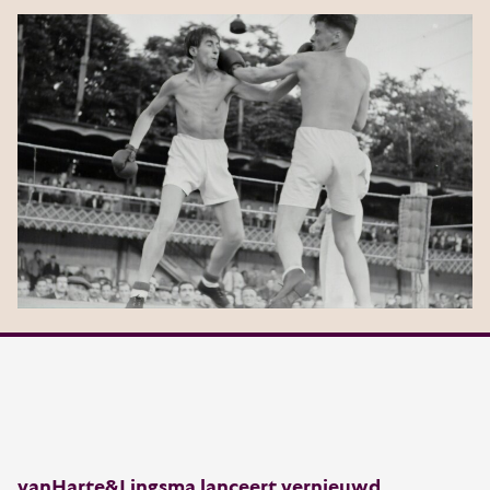
vanHarte&Lingsma lanceert vernieuwd