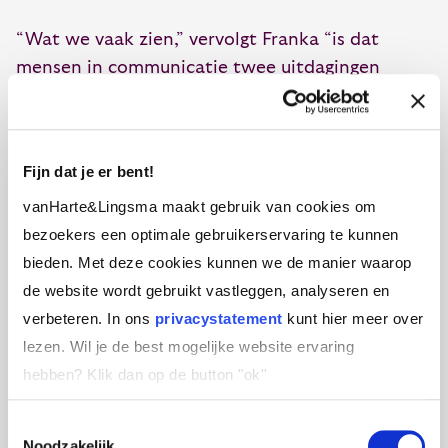
“Wat we vaak zien,” vervolgt Franka “is dat
mensen in communicatie twee uitdagingen
ervaren: óf ze spreken zich onvoldoende uit, óf
ze communiceren op een manier die niet landt
bij de ander. Het doel van deze training is om
Fijn dat je er bent!
deelnemers bewust te maken van hun eigen
vanHarte&Lingsma maakt gebruik van cookies om
patronen en hen te helpen om met meer gemak
bezoekers een optimale gebruikerservaring te kunnen
en effectiviteit in gesprek te gaan.”
bieden. Met deze cookies kunnen we de manier waarop
de website wordt gebruikt vastleggen, analyseren en
Voor wie is deze training?
verbeteren. In ons
privacystatement
kunt hier meer over
lezen. Wil je de best mogelijke website ervaring
Persoonlijke Communicatie en Interactie is
hebben?
Klik dan op de button "ok''
bedoeld voor professionals die hun
Toestemmingsselectie
communicatie willen verbeteren, ongeacht hun
Noodzakelijk