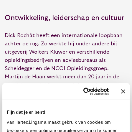
Ontwikkeling, leiderschap en cultuur
Dick Rochât heeft een internationale loopbaan
achter de rug. Zo werkte hij onder andere bij
uitgeverij Wolters Kluwer en verschillende
opleidingsbedrijven en adviesbureaus als
Scheidegger en de NCOI Opleidingsgroep.
Martijn de Haan werkt meer dan 20 jaar in de
wereld van opleiding en trainingen als
consultant bij onder andere ISBW en de NCOI
Opleidingsgroep. Ook heeft hij ervaring in de
HR-advieswereld. In deze hoedanigheid zette hij
Fijn dat je er bent!
zich in voor het ontwikkelen van mensen en
vanHarte&Lingsma maakt gebruik van cookies om
organisaties. Geert Jurrie Schutte werkte als
bezoekers een optimale gebruikerservaring te kunnen