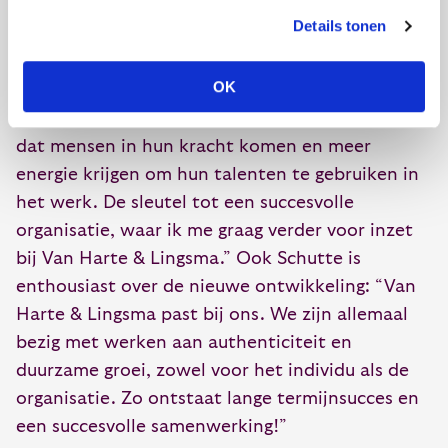
namelijk bij de mens zelf. Vooral het verbinden
Details tonen
van zachte aspecten als persoonlijkheid en
gedrag met de harde business van een
OK
organisatie vind ik een
uitdaging,” aldus Rochât.
De Haan vervolgt: “Juist deze verbinding maakt
dat mensen in hun kracht komen en meer
energie krijgen om hun talenten te gebruiken in
het werk. De sleutel tot een succesvolle
organisatie, waar ik me graag verder voor inzet
bij Van Harte & Lingsma.” Ook Schutte is
enthousiast over de nieuwe ontwikkeling: “Van
Harte & Lingsma past bij ons. We zijn allemaal
bezig met werken aan authenticiteit en
duurzame groei, zowel voor het individu als de
organisatie. Zo ontstaat lange termijnsucces en
een succesvolle samenwerking!”