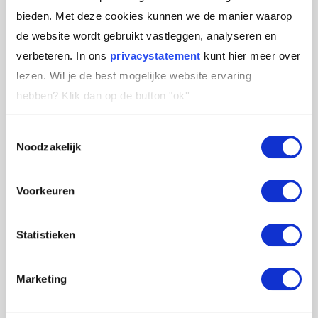
programmamanager bij de NCOI
bieden. Met deze cookies kunnen we de manier waarop
Opleidingsgroep, waarna een periode van
de website wordt gebruikt vastleggen, analyseren en
begeleiden en uitvoeren van jongerenprojecten
verbeteren. In ons
privacystatement
kunt hier meer over
in Kaapstad volgde. Vanaf 2010 is hij terug in
lezen. Wil je de best mogelijke website ervaring
Nederland en verbonden aan Het Nieuwe
hebben?
Klik dan op de button "ok''
Leiderschap. Daar ontwikkelden Rochât, De
Haan en Schutte samen een methodiek die
Toestemmingsselectie
verbinding realiseert tussen
Noodzakelijk
organisatieontwikkeling, leiderschap en cultuur.
Voorkeuren
Lange termijn succes
Statistieken
“Mensen verleiden tot persoonlijk leiderschap,
Marketing
dat is waar het mij om gaat. De echte
organisatieverandering begint in mijn optiek