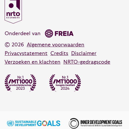
Coachen, adviseren en veranderen
Coaching training
Opleidingsadvies
088 55 60 350
Persoonlijk leiderschap training
advies@vanhartelingsma.nl
Onderdeel van
© 2026
Algemene voorwaarden
Privacystatement
Credits
Disclaimer
Verzoeken en klachten
NRTO-gedragscode