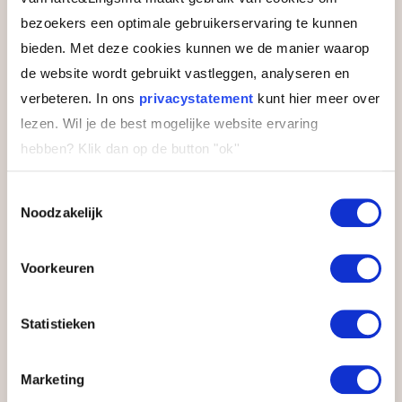
doet, maar als je de moeite neemt om het
bezoekers een optimale gebruikerservaring te kunnen
uit te pakken, is het echt een cadeau aan
bieden. Met deze cookies kunnen we de manier waarop
jezelf. Je komt dichter bij wie je bent, en je
de website wordt gebruikt vastleggen, analyseren en
leert dat dat goed genoeg is. Ik voel me
verbeteren. In ons
privacystatement
kunt hier meer over
sinds de training een soort versie 2.0 van
lezen. Wil je de best mogelijke website ervaring
mezelf.”
hebben?
Klik dan op de button "ok''
Toestemmingsselectie
KIM voor niet-
Noodzakelijk
leidinggevenden®
Voorkeuren
Leiderschap begint bij jou
12 dagen
Statistieken
4 modules
Marketing
Bekijk training