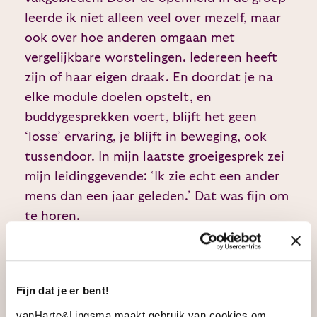
leerde ik niet alleen veel over mezelf, maar
ook over hoe anderen omgaan met
vergelijkbare worstelingen. Iedereen heeft
zijn of haar eigen draak. En doordat je na
elke module doelen opstelt, en
buddygesprekken voert, blijft het geen
‘losse’ ervaring, je blijft in beweging, ook
tussendoor. In mijn laatste groeigesprek zei
mijn leidinggevende: ‘Ik zie echt een ander
mens dan een jaar geleden.’ Dat was fijn om
te horen.
Mocht je twijfelen over deze training, dan
zou ik je aan willen moedigen om die twijfel
juist te volgen, want daar zit waarschijnlijk
Fijn dat je er bent!
je leerpunt. Het is geen training die je even
vanHarte&Lingsma maakt gebruik van cookies om