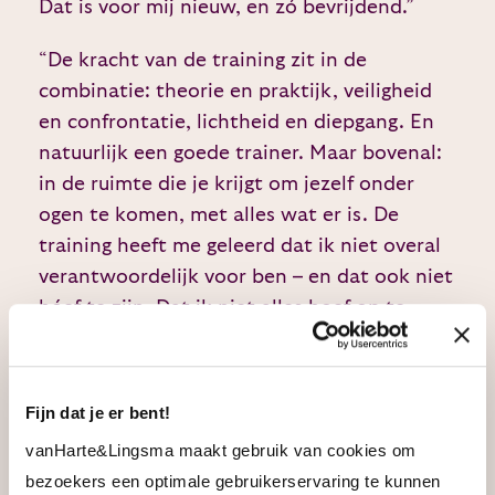
Dat is voor mij nieuw, en zó bevrijdend.”
“De kracht van de training zit in de
combinatie: theorie en praktijk, veiligheid
en confrontatie, lichtheid en diepgang. En
natuurlijk een goede trainer. Maar bovenal:
in de ruimte die je krijgt om jezelf onder
ogen te komen, met alles wat er is. De
training heeft me geleerd dat ik niet overal
verantwoordelijk voor ben – en dat ook niet
hóef te zijn. Dat ik niet alles hoef op te
lossen. Niet voor mijn collega’s, niet voor
mijn kinderen, niet voor mijn manager – en
ook niet voor mezelf. Voor het eerst voel ik:
Fijn dat je er bent!
ik hoef het niet perfect te doen om goed te
vanHarte&Lingsma maakt gebruik van cookies om
zijn. En dat geeft ruimte. Adem. En nieuwe
bezoekers een optimale gebruikerservaring te kunnen
energie om te leiden vanuit verbinding, in