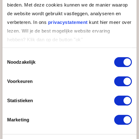
bieden. Met deze cookies kunnen we de manier waarop
plaats van uit de drang om te zorgen.”
de website wordt gebruikt vastleggen, analyseren en
verbeteren. In ons
privacystatement
kunt hier meer over
lezen. Wil je de best mogelijke website ervaring
Persoonlijke
hebben?
Klik dan op de button "ok''
Communicatie en
Interactie (voorheen KIG®)
Toestemmingsselectie
Noodzakelijk
Vergroot je relationele intelligentie
voor de rest van je leven
Voorkeuren
8 dagen
3 modules
Statistieken
Bekijk training
Marketing