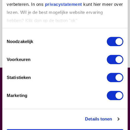
verbeteren. In ons
privacystatement
kunt hier meer over
lezen. Wil je de best mogelijke website ervaring
hebben?
Klik dan op de button "ok''
Toestemmingsselectie
Noodzakelijk
Voorkeuren
Statistieken
Leiderschap.
Begint bij jou
Marketing
In ons hart blijven?
Inspirerende verhalen lezen
over leiderschap en jezelf ontwikkelen? Schrijf je
in voor onze nieuwsbrief.
Details tonen
Je ontvangt deze max. 2 keer per maand