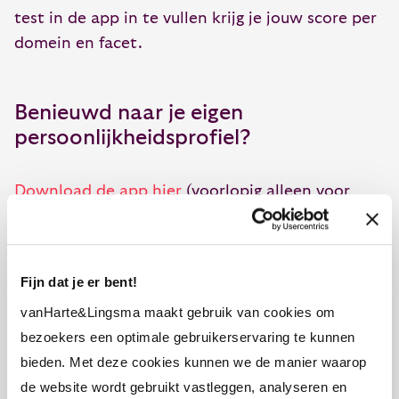
test in de app in te vullen krijg je jouw score per
domein en facet.
Benieuwd naar je eigen
persoonlijkheidsprofiel?
Download de app hier
(voorlopig alleen voor
iPhone en iPad)
Na het geven van scores bij 120 korte stellingen
Fijn dat je er bent!
krijg je meteen je uitslag, die daarna ook te
mailen en te delen is.
vanHarte&Lingsma maakt gebruik van cookies om
bezoekers een optimale gebruikerservaring te kunnen
bieden. Met deze cookies kunnen we de manier waarop
de website wordt gebruikt vastleggen, analyseren en