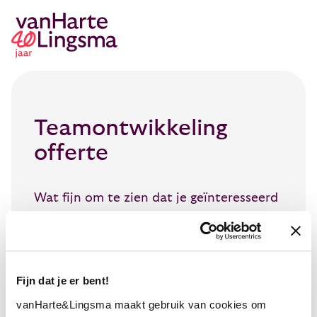
Teamontwikkeling
offerte
Wat fijn om te zien dat je geïnteresseerd
bent in een Teamontwikkeling traject
voor Fundament voor je team. Na het
invullen van het formulier ontvang je de
offerte direct in je mailbox.
Fijn dat je er bent!
vanHarte&Lingsma maakt gebruik van cookies om