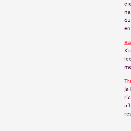
di
na
du
en
Ra
Ko
le
me
Tr
Je
ri
af
re