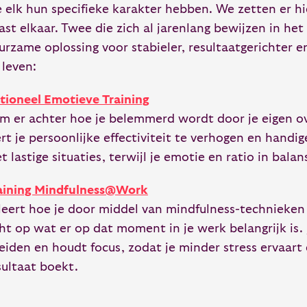
e elk hun specifieke karakter hebben. We zetten er h
ast elkaar. Twee die zich al jarenlang bewijzen in he
urzame oplossing voor stabieler, resultaatgerichter e
 leven:
tioneel Emotieve Training
m er achter hoe je belemmerd wordt door je eigen ov
ert je persoonlijke effectiviteit te verhogen en handi
t lastige situaties, terwijl je emotie en ratio in bala
aining Mindfulness@Work
 leert hoe je door middel van mindfulness-technieken
cht op wat er op dat moment in je werk belangrijk is. J
leiden en houdt focus, zodat je minder stress ervaart
sultaat boekt.