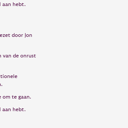
l aan hebt.
gezet door Jon
n van de onrust
otionele
n.
e om te gaan.
l aan hebt.