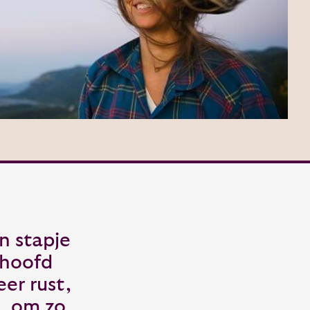
en stapje
 hoofd
er rust,
, om zo