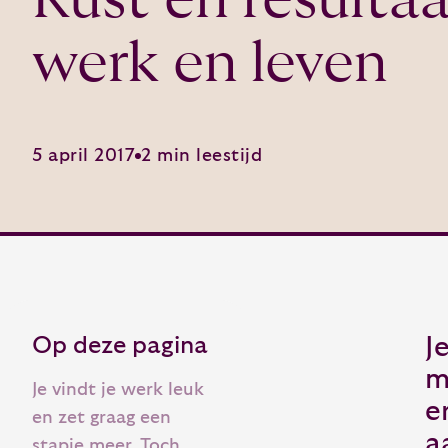
werk en leven
5 april 2017
2 min leestijd
Op deze pagina
J
m
Je vindt je werk leuk
e
en zet graag een
a
stapje meer. Toch