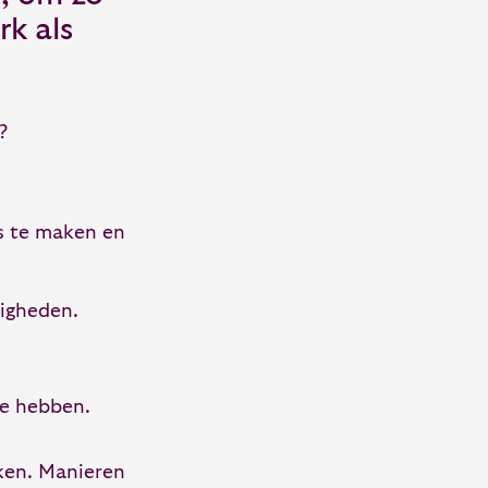
rk als
?
es te maken en
digheden.
me hebben.
aken. Manieren