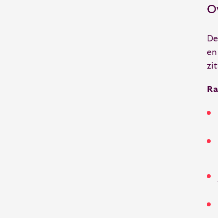
O
De
en
zi
Ra