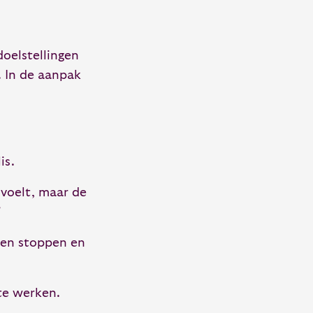
oelstellingen
. In de aanpak
is.
 voelt, maar de
”
ten stoppen en
te werken.