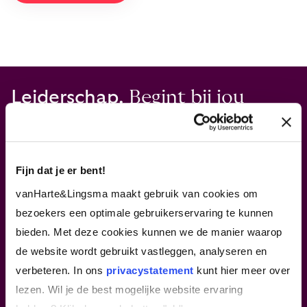
Leiderschap.
Begint bij jou
In ons hart blijven?
Inspirerende verhalen lezen
over leiderschap en jezelf ontwikkelen? Schrijf je
Fijn dat je er bent!
in voor onze nieuwsbrief.
Je ontvangt deze max. 2 keer per maand
vanHarte&Lingsma maakt gebruik van cookies om
bezoekers een optimale gebruikerservaring te kunnen
bieden. Met deze cookies kunnen we de manier waarop
Meld je aan voor onze nieuwsbrief
de website wordt gebruikt vastleggen, analyseren en
verbeteren. In ons
privacystatement
kunt hier meer over
lezen. Wil je de best mogelijke website ervaring