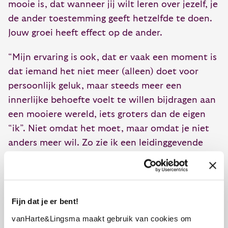
mooie is, dat wanneer jij wilt leren over jezelf, je
de ander toestemming geeft hetzelfde te doen.
Jouw groei heeft effect op de ander.
“Mijn ervaring is ook, dat er vaak een moment is
dat iemand het niet meer (alleen) doet voor
persoonlijk geluk, maar steeds meer een
innerlijke behoefte voelt te willen bijdragen aan
een mooiere wereld, iets groters dan de eigen
“ik”. Niet omdat het moet, maar omdat je niet
anders meer wil. Zo zie ik een leidinggevende
haar gegroeide zelfvertrouwen doorgeven aan
haar medewerkers. Een vriendin van mij deelt
haar liefde en enthousiasme voor de natuur
waardoor de mensen om haar heen duurzamer
Fijn dat je er bent!
willen leven. Een vriend maakt kunst waarmee
vanHarte&Lingsma maakt gebruik van cookies om