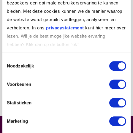
hij anderen inspireert. “De wereld mooier
bezoekers een optimale gebruikerservaring te kunnen
maken”, gebeurt heel vaak dichtbij huis, op jouw
bieden. Met deze cookies kunnen we de manier waarop
eigen unieke manier!”
de website wordt gebruikt vastleggen, analyseren en
verbeteren. In ons
privacystatement
kunt hier meer over
lezen. Wil je de best mogelijke website ervaring
hebben?
Klik dan op de button "ok''
Toestemmingsselectie
Noodzakelijk
Voorkeuren
Statistieken
Marketing
Leiderschap.
Begint bij jou