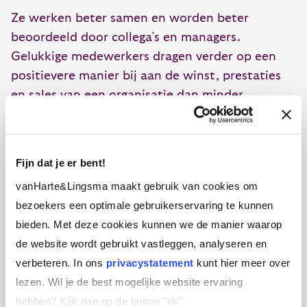
Ze werken beter samen en worden beter
beoordeeld door collega’s en managers.
Gelukkige medewerkers dragen verder op een
positievere manier bij aan de winst, prestaties
en sales van een organisatie dan minder
gelukkige medewerkers.
Fijn dat je er bent!
Houdt Nederland het vol in de
kopgroep?
vanHarte&Lingsma maakt gebruik van cookies om
bezoekers een optimale gebruikerservaring te kunnen
bieden. Met deze cookies kunnen we de manier waarop
Het rapport maakt ook duidelijk dat de
de website wordt gebruikt vastleggen, analyseren en
negatieve impact van gebrek aan werk enorm is.
verbeteren. In ons
privacystatement
kunt hier meer over
Door de euro crisis maken inwoners van landen
lezen. Wil je de best mogelijke website ervaring
als Spanje en Griekenland mede daardoor een
hebben?
Klik dan op de button "ok''
enorme daling mee in de hoogte van hun geluk.