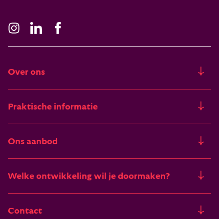
Over ons
Ons verhaal
Praktische informatie
Freia
Trainingslocaties
Ons aanbod
Artikelen & verhalen
Financieringsmogelijkheden
Trainingen
Deelnemers vertellen
Welke ontwikkeling wil je doormaken?
Begrippenlijst
Zomertrainingen
Vacatures
Het pad van leiderschap
Contact
Incompany