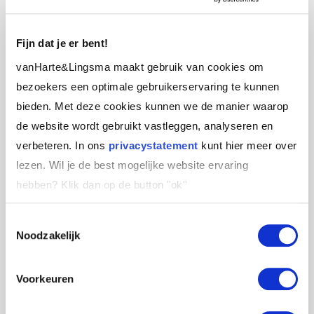
niet om er niet meer in te stappen. De kunst is
jezelf er niet meer om te veroordelen. En er
Fijn dat je er bent!
daardoor misschien minder vaak in te stappen.
vanHarte&Lingsma maakt gebruik van cookies om
bezoekers een optimale gebruikerservaring te kunnen
bieden. Met deze cookies kunnen we de manier waarop
Persoonlijk leiderschap
de website wordt gebruikt vastleggen, analyseren en
verbeteren. In ons
privacystatement
kunt hier meer over
Uiteindelijk draait de KIM om persoonlijk
lezen. Wil je de best mogelijke website ervaring
leiderschap: hoe kun jij je persoonlijk leiderschap
hebben?
Klik dan op de button "ok''
inzetten in situaties waar het erop aankomt?
Hoe weeg je de verschillende belangen en wat is
Toestemmingsselectie
jouw eigen antwoord? Hoe zet je soms je gevoel
Noodzakelijk
meer in en soms juist niet? En hoe vergroot je
daarmee je impact, zowel op jezelf als op
Voorkeuren
anderen om je heen.