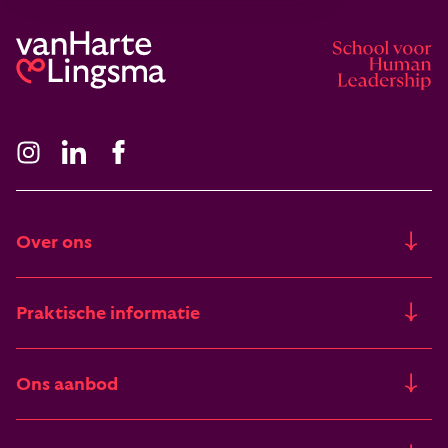
Over ons
Ons verhaal
Praktische informatie
Freia
Trainingslocaties
Ons aanbod
Artikelen & verhalen
Financieringsmogelijkheden
Trainingen
Deelnemers vertellen