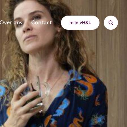
Over ons
Contact
mijn vH&L