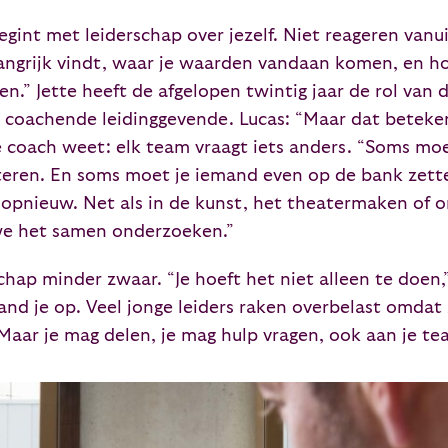
egint met leiderschap over jezelf. Niet reageren vanu
angrijk vindt, waar je waarden vandaan komen, en hoe
n.” Jette heeft de afgelopen twintig jaar de rol van 
 coachende leidinggevende. Lucas: “Maar dat betekent
coach weet: elk team vraagt iets anders. “Soms moe
steren. En soms moet je iemand even op de bank zette
s opnieuw. Net als in de kunst, het theatermaken of
 we het samen onderzoeken.”
ap minder zwaar. “Je hoeft het niet alleen te doen,” 
rand je op. Veel jonge leiders raken overbelast omdat
n. Maar je mag delen, je mag hulp vragen, ook aan je te