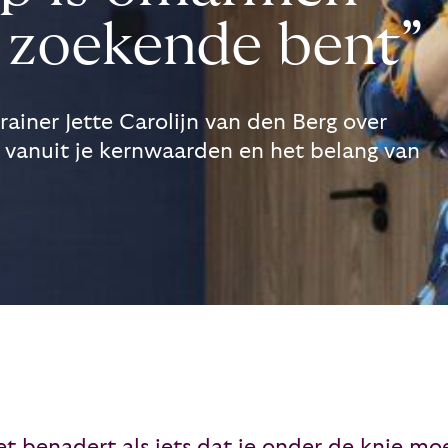
jd zoekende bent”
ainer Jette Carolijn van den Berg over
 vanuit je kernwaarden en het belang van
et benadert als iets dat je onder de knie moe