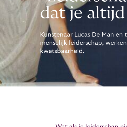
dat je alti
Kunstenaar Lucas De Man en tr
menselijk leiderschap, werken
kwetsbaarheid.
Wat als je leiderschap ni