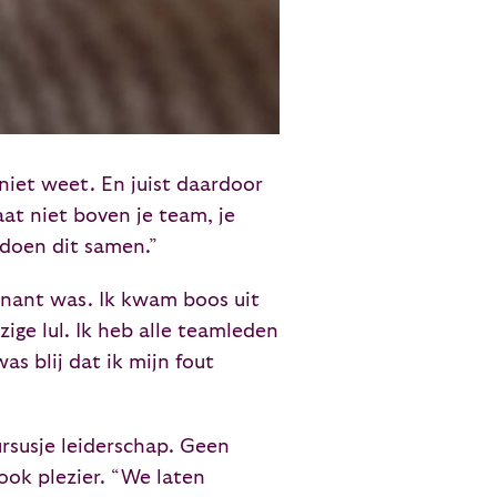
s niet weet. En juist daardoor
aat niet boven je team, je
 doen dit samen.”
minant was. Ik kwam boos uit
ige lul. Ik heb alle teamleden
s blij dat ik mijn fout
ursusje leiderschap. Geen
ook plezier. “We laten