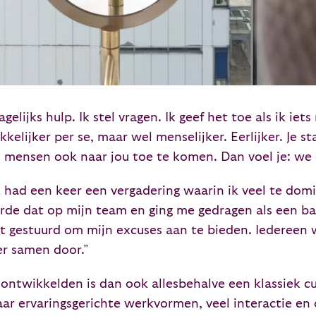
elijks hulp. Ik stel vragen. Ik geef het toe als ik iet
elijker per se, maar wel menselijker. Eerlijker. Je st
n mensen ook naar jou toe te komen. Dan voel je: we
k had een keer een vergadering waarin ik veel te do
rde dat op mijn team en ging me gedragen als een baz
t gestuurd om mijn excuses aan te bieden. Iedereen wa
er samen door.”
e ontwikkelden is dan ook allesbehalve een klassiek c
aar ervaringsgerichte werkvormen, veel interactie en 