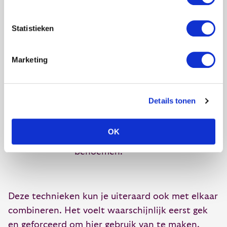
hoe de
kijk
moment in
luisteraars
al
onze
Statistieken
zich in het
jaren
geschiedenis’.
moment
uit
Marketing
moeten
naar
voelen,
deze
bijvoorbeeld
dag’
Details tonen
door het
moment als
OK
bijzonder te
benoemen.
Deze technieken kun je uiteraard ook met elkaar
combineren. Het voelt waarschijnlijk eerst gek
en geforceerd om hier gebruik van te maken.