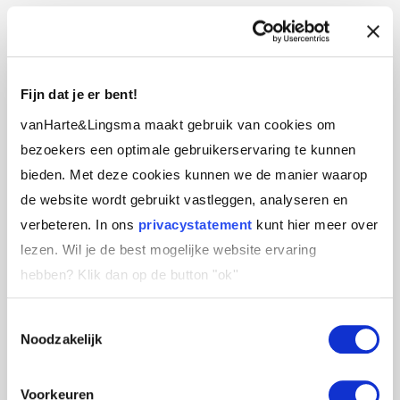
Drieslag
: Ritme van drie in je verhaal of zin.
Voorbeeld: ‘
Vrijheid, gelijkheid en
Fijn dat je er bent!
broederschap
’, ‘
bloed zweet en tranen
’ of
vanHarte&Lingsma maakt gebruik van cookies om
natuurlijk ‘
Liefde, lef & leiderschap’.
Dit zijn
bezoekers een optimale gebruikerservaring te kunnen
voorbeelden van een zin waarin een ritme
bieden. Met deze cookies kunnen we de manier waarop
voorkomt. Je kunt ook een specifieke zin
de website wordt gebruikt vastleggen, analyseren en
drie keer herhalen in je verhaal.
verbeteren. In ons
privacystatement
kunt hier meer over
Oneliner:
Een pakkende zin!
lezen. Wil je de best mogelijke website ervaring
hebben?
Klik dan op de button "ok''
‘Yes we can’, ‘Alleen samen krijgen we
Toestemmingsselectie
corona onder controle’ of ‘Black lives
Noodzakelijk
matter’.
Sfeerzetting:
Inspelen op
‘Ik
of
‘Vandaag, dit
Voorkeuren