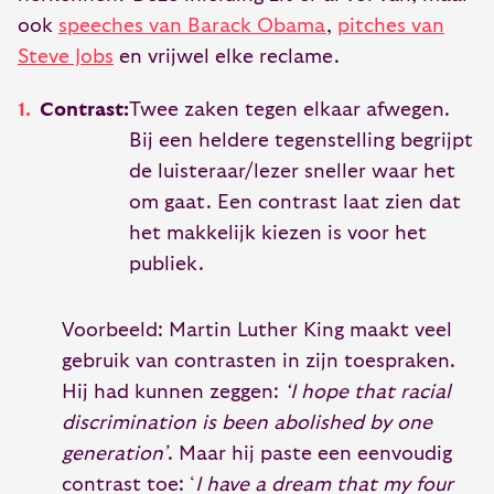
ook
speeches van Barack Obama
,
pitches van
Steve Jobs
en vrijwel elke reclame.
Contrast:
Twee zaken tegen elkaar afwegen.
Bij een heldere tegenstelling begrijpt
de luisteraar/lezer sneller waar het
om gaat. Een contrast laat zien dat
het makkelijk kiezen is voor het
publiek.
Voorbeeld: Martin Luther King maakt veel
gebruik van contrasten in zijn toespraken.
Hij had kunnen zeggen:
‘I hope that racial
discrimination is been abolished by one
generation’
. Maar hij paste een eenvoudig
contrast toe: ‘
I have a dream that my four