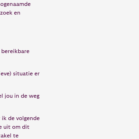
 zogenaamde
rzoek en
 bereikbare
eve) situatie er
l jou in de weg
 ik de volgende
e uit om dit
akel te