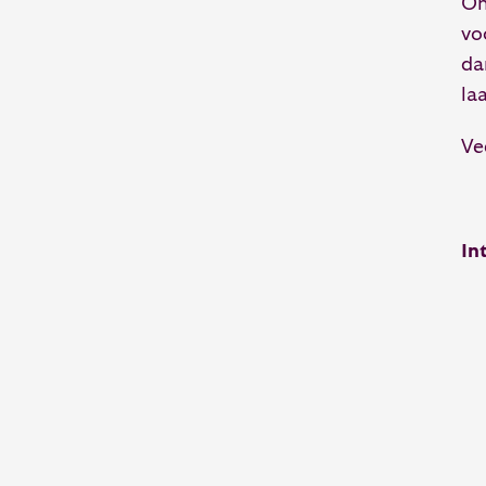
On
vo
da
la
Ve
In