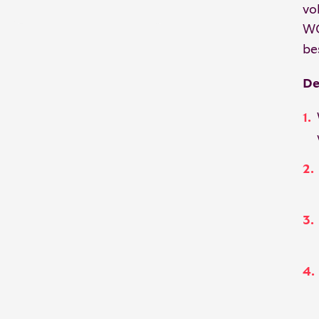
vo
WO
be
De