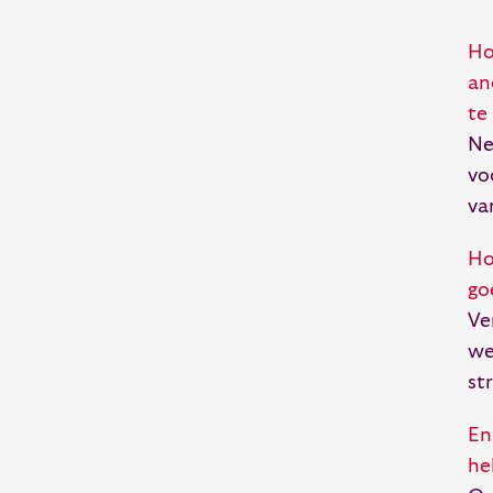
Ho
an
te
Ne
vo
va
Ho
go
Ve
we
st
En
he