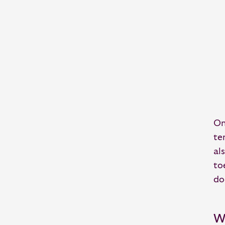
On
te
al
to
do
W