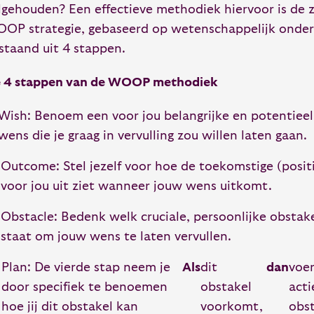
lgehouden? Een effectieve methodiek hiervoor is de
OP strategie, gebaseerd op wetenschappelijk onde
staand uit 4 stappen.
 4 stappen van de WOOP methodiek
Wish: Benoem een voor jou belangrijke en potentieel
wens die je graag in vervulling zou willen laten gaan.
Outcome: Stel jezelf voor hoe de toekomstige (positi
voor jou uit ziet wanneer jouw wens uitkomt.
Obstacle: Bedenk welk cruciale, persoonlijke obstake
staat om jouw wens te laten vervullen.
Plan: De vierde stap neem je
Als
dit
dan
voer
door specifiek te benoemen
obstakel
acti
hoe jij dit obstakel kan
voorkomt,
obst