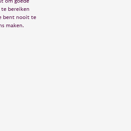
est om goede
 te bereiken
e bent nooit te
ns maken.