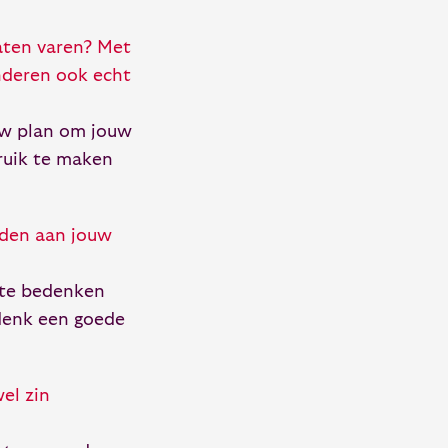
laten varen? Met
nderen ook echt
uw plan om jouw
ruik te maken
ouden aan jouw
r te bedenken
edenk een goede
el zin