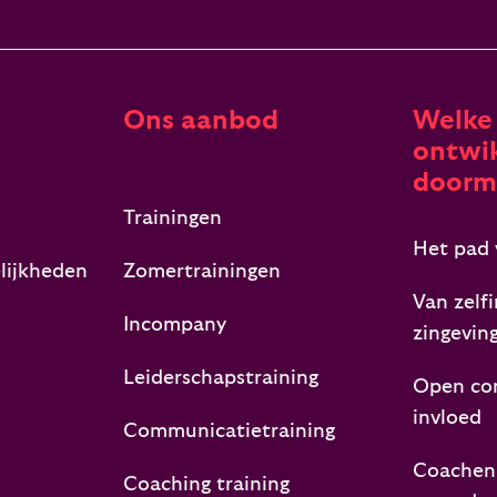
Ons aanbod
Welke
ontwik
doorm
Trainingen
Het pad 
lijkheden
Zomertrainingen
Van zelfi
Incompany
zingevin
Leiderschapstraining
Open co
invloed
Communicatietraining
Coachen,
Coaching training