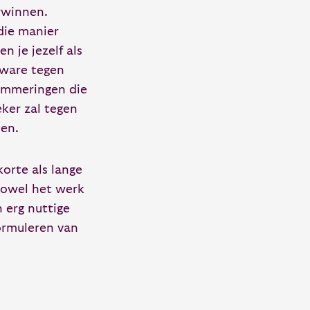
rwinnen.
die manier
n je jezelf als
 ware tegen
emmeringen die
eker zal tegen
en.
orte als lange
zowel het werk
 erg nuttige
ormuleren van