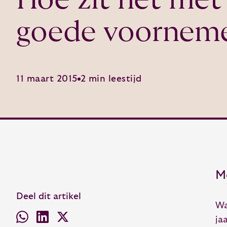
goede voornem
11 maart 2015
2 min leestijd
M
Deel dit artikel
Wa
ja