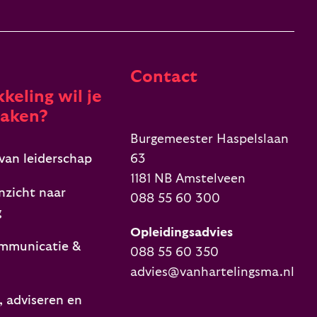
Contact
keling wil je
aken?
Burgemeester Haspelslaan
van leiderschap
63
1181 NB Amstelveen
nzicht naar
088 55 60 300
g
Opleidingsadvies
mmunicatie &
088 55 60 350
advies@vanhartelingsma.nl
 adviseren en