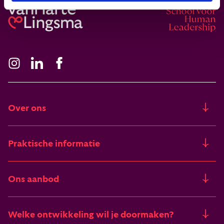
Over ons
Ons verhaal
Praktische informatie
Freia
Trainingslocaties
Ons aanbod
Artikelen & verhalen
Financieringsmogelijkheden
Trainingen
Deelnemers vertellen
Welke ontwikkeling wil je doormaken?
Begrippenlijst