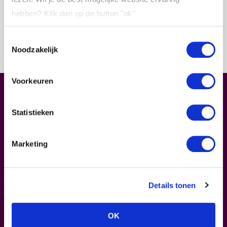
hebben?
Klik dan op de button "ok''
Toestemmingsselectie
Noodzakelijk
Voorkeuren
Leiderschap.
Begint bij jou
Statistieken
In ons hart blijven?
Inspirerende verhalen lezen
over leiderschap en jezelf ontwikkelen? Schrijf je
Marketing
in voor onze nieuwsbrief.
Je ontvangt deze max. 2 keer per maand
Details tonen
Meld je aan voor onze nieuwsbrief
OK