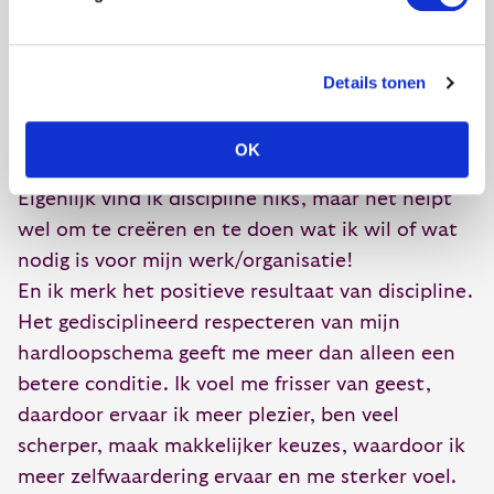
onwennig is, het niet als authentiek voelt.
Door het vaker te doen, kun je het ook meer
Details tonen
eigen maken.
Beloon jezelf!
OK
Eigenlijk vind ik discipline niks, maar het helpt
wel om te creëren en te doen wat ik wil of wat
nodig is voor mijn werk/organisatie!
En ik merk het positieve resultaat van discipline.
Het gedisciplineerd respecteren van mijn
hardloopschema geeft me meer dan alleen een
betere conditie. Ik voel me frisser van geest,
daardoor ervaar ik meer plezier, ben veel
scherper, maak makkelijker keuzes, waardoor ik
meer zelfwaardering ervaar en me sterker voel.