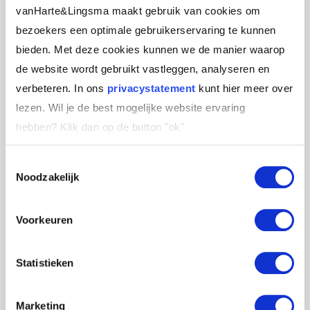
Ken je innerlijke dialoog: je mitsen en maren
vanHarte&Lingsma maakt gebruik van cookies om
waarom je het niet zou doen. Schat in
bezoekers een optimale gebruikerservaring te kunnen
wanneer die de overhand nemen en hoe je
bieden. Met deze cookies kunnen we de manier waarop
daar dan op wilt acteren.
de website wordt gebruikt vastleggen, analyseren en
verbeteren. In ons
privacystatement
kunt hier meer over
Uitstellen geeft alleen maar schuldgevoel,
lezen. Wil je de best mogelijke website ervaring
beslis of je het wel of niet gaat doen en neem
hebben?
Klik dan op de button "ok''
dan je consequenties. Dus zeg ergens bewust
ja of nee tegen.
Toestemmingsselectie
Noodzakelijk
Zoek supporters. Deel met diverse mensen je
voornemen.
Voorkeuren
Wees realistisch: te grote doelen (hoge latten)
leiden alleen maar tot spierpijn. Maar daag je
Statistieken
zelf wel uit: te weinig leidt tot spierkramp.
Realiseer je dat het in het begin vaak nog
Marketing