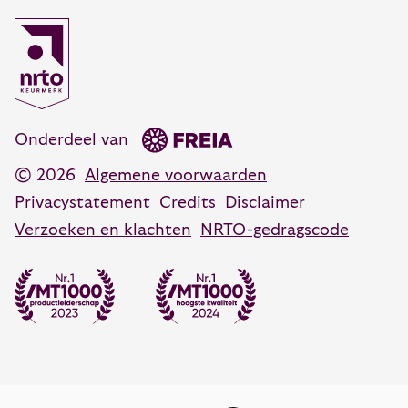
Communicatietraining
088 55 60 300
Coachen, adviseren en veranderen
Coaching training
Opleidingsadvies
088 55 60 350
Persoonlijk leiderschap training
advies@vanhartelingsma.nl
Onderdeel van
© 2026
Algemene voorwaarden
Privacystatement
Credits
Disclaimer
Verzoeken en klachten
NRTO-gedragscode