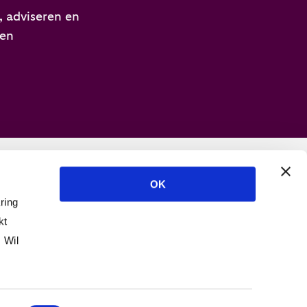
 adviseren en
ren
OK
chten
ring
kt
 Wil