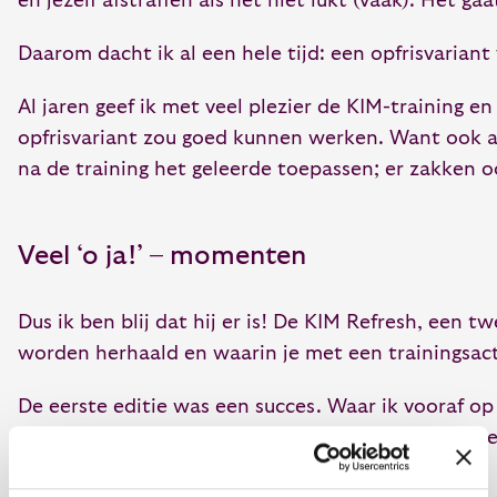
en jezelf afstraffen als het niet lukt (vaak). Het g
Daarom dacht ik al een hele tijd: een opfrisvarian
Al jaren geef ik met veel plezier de KIM-training e
opfrisvariant zou goed kunnen werken. Want ook al
na de training het geleerde toepassen; er zakken o
Veel ‘o ja!’ – momenten
Dus ik ben blij dat hij er is! De KIM Refresh, een
worden herhaald en waarin je met een trainingsac
De eerste editie was een succes. Waar ik vooraf o
we ‘dezelfde taal’, was de sfeer goed en konden w
er ontstond echt verbinding in de groep.