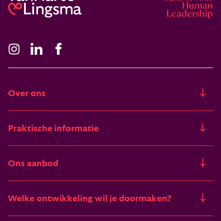
Over ons
Ons verhaal
Praktische informatie
Freia
Trainingslocaties
Ons aanbod
Artikelen & verhalen
Financieringsmogelijkheden
Trainingen
Deelnemers vertellen
Welke ontwikkeling wil je doormaken?
Begrippenlijst
Zomertrainingen
Vacatures