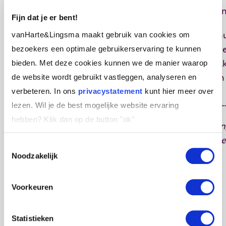
Natuurlijk kun je je afvragen: waarom dan niet st
Fijn dat je er bent!
vanHarte&Lingsma maakt gebruik van cookies om
De opzet van de KIM (vier blokken) staat als een hu
bezoekers een optimale gebruikerservaring te kunnen
kunnen ondermijnen. Bovendien: niet iedereen heef
bieden. Met deze cookies kunnen we de manier waarop
worden bezocht en bovendien slaat de balans vaak d
de website wordt gebruikt vastleggen, analyseren en
een deelnemer zelf kiest of en wanneer de Refresh 
verbeteren. In ons
privacystatement
kunt hier meer over
___________________________________________
lezen. Wil je de best mogelijke website ervaring
hebben?
Klik dan op de button "ok''
Heb je in het verleden een KIM-leiderschapstrainin
BOB, PIP, Cirkel van 8? Hoe zat het ook alweer pr
Toestemmingsselectie
Noodzakelijk
Voorkeuren
Statistieken