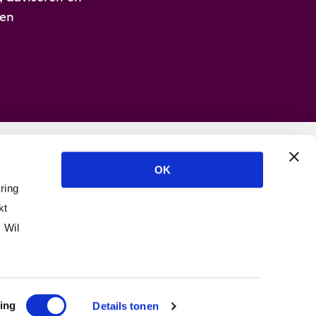
ren
OK
chten
ring
kt
 Wil
ing
Details tonen