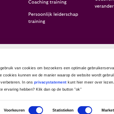
Coaching training
verande
Persoonlijk leiderschap
training
vacystatement
Credits
Disclaimer
Verzoeken en kla
ebruik van cookies om bezoekers een optimale gebruikerserva
e cookies kunnen we de manier waarop de website wordt gebrui
 verbeteren. In ons
privacystatement
kunt hier meer over lezen.
ite ervaring hebben?
Klik dan op de button "ok''
Voorkeuren
Statistieken
Market