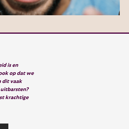
id is en
 ook op dat we
n dit vaak
 uitbarsten?
st krachtige