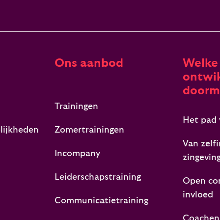
Ons aanbod
Welke
ontwik
doorm
Trainingen
Het pad 
lijkheden
Zomertrainingen
Van zelfi
Incompany
zingevin
Leiderschapstraining
Open co
invloed
Communicatietraining
Coachen,