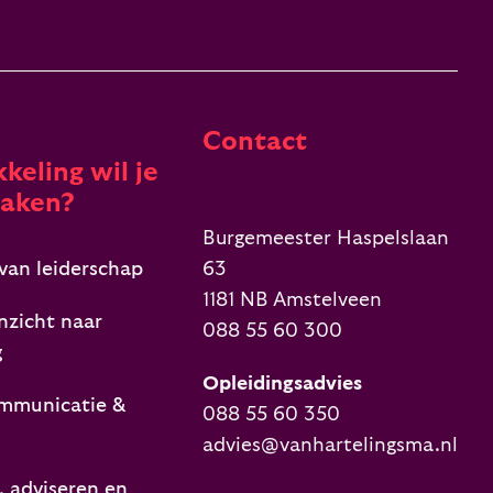
Contact
keling wil je
aken?
Burgemeester Haspelslaan
van leiderschap
63
1181 NB Amstelveen
nzicht naar
088 55 60 300
g
Opleidingsadvies
mmunicatie &
088 55 60 350
advies@vanhartelingsma.nl
 adviseren en