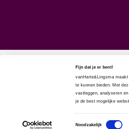
Onderdeel van
Fijn dat je er bent!
© 2026
Algemene voorwaarden
Pri
vanHarte&Lingsma maakt g
NRTO-gedragscode
te kunnen bieden. Met dez
vastleggen, analyseren en
je de best mogelijke webs
Toestemmingsselectie
Noodzakelijk