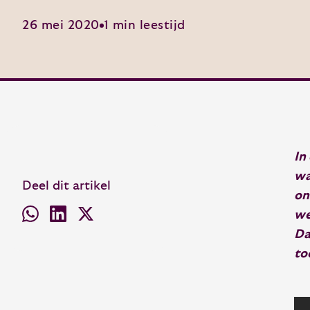
26 mei 2020
1 min leestijd
In
wa
Deel dit artikel
on
we
Da
to