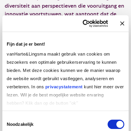
diversiteit aan perspectieven die vooruitgang en
innovatie voortstuwen, wat aantoont dat de
beste ideeën ontstaan wanneer verschillende
denkwijzen samenkomen.
Fijn dat je er bent!
4. Aandacht voor het individu
vanHarte&Lingsma maakt gebruik van cookies om
bezoekers een optimale gebruikerservaring te kunnen
IT- en techprofessionals kennen een
bieden. Met deze cookies kunnen we de manier waarop
uitzonderlijke aandacht voor detail in hun werk,
de website wordt gebruikt vastleggen, analyseren en
wat essentieel is in een veld waar een kleine
verbeteren. In ons
privacystatement
kunt hier meer over
fout grote gevolgen kan hebben. Door deze
lezen. Wil je de best mogelijke website ervaring
inzet te erkennen, bevestigen we het belang van
hebben?
Klik dan op de button "ok''
elk individu binnen het team en onderstrepen
we hoe cruciaal elke bijdrage is voor het algehele
Toestemmingsselectie
succes.
Noodzakelijk