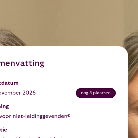
menvatting
tdatum
ovember 2026
nog 5 plaatsen
ning
voor niet-leidinggevenden®
tie