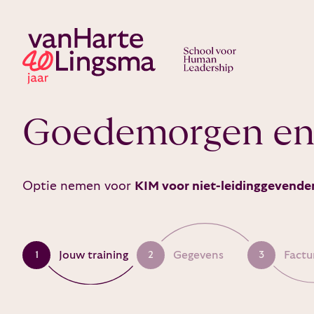
Goedemorgen en
Optie nemen voor
KIM voor niet-leidinggevende
Jouw training
Gegevens
Factu
1
2
3