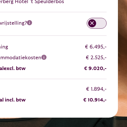
erberg Hotel 't Speulderbos
rijstelling?
ning
€ 6.495,-
ommodatiekosten
€ 2.525,-
al
excl. btw
€ 9.020,-
€ 1.894,-
al incl. btw
€ 10.914,-