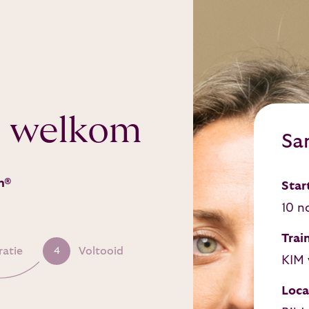
 welkom
Sa
n®
Star
10 n
Trai
ratie
Voltooid
4
KIM 
Loca