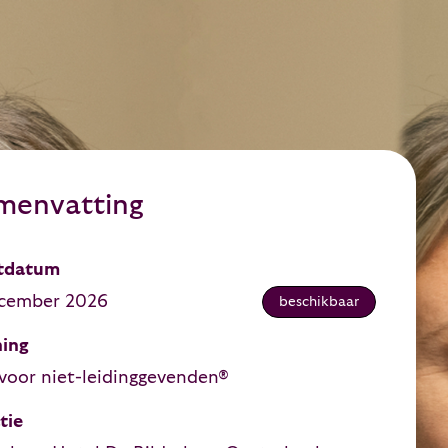
menvatting
tdatum
cember 2026
beschikbaar
ning
voor niet-leidinggevenden®
tie