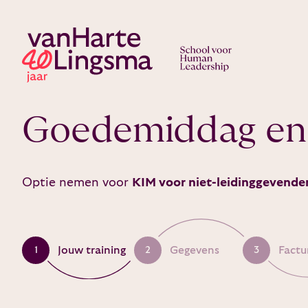
Goedemiddag en
Optie nemen voor
KIM voor niet-leidinggevende
Jouw training
Gegevens
Factu
1
2
3