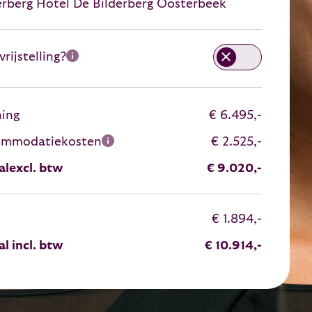
erberg Hotel De Bilderberg Oosterbeek
rijstelling?
ning
€ 6.495,-
ommodatiekosten
€ 2.525,-
al
excl. btw
€ 9.020,-
€ 1.894,-
al incl. btw
€ 10.914,-