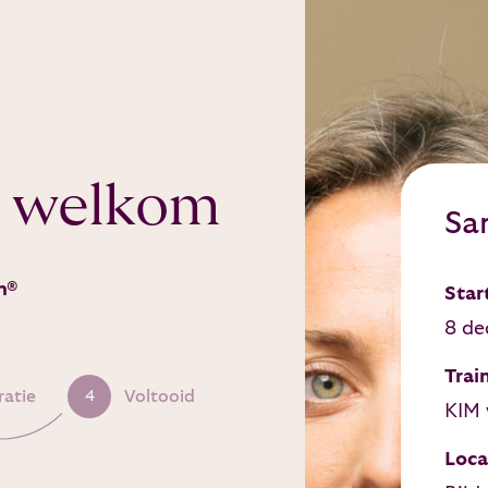
 welkom
Sa
n®
Star
8 de
Trai
ratie
Voltooid
4
KIM 
Loca