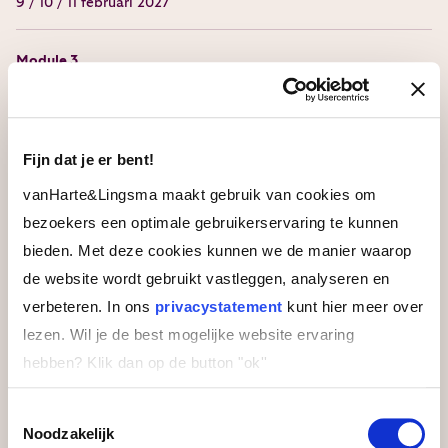
9 / 10 / 11 februari 2027
Module 3
30 / 31 / 1 april 2027
Module 4
Fijn dat je er bent!
18 / 19 / 20 mei 2027
vanHarte&Lingsma maakt gebruik van cookies om
bezoekers een optimale gebruikerservaring te kunnen
Leerlocatie
bieden. Met deze cookies kunnen we de manier waarop
de website wordt gebruikt vastleggen, analyseren en
verbeteren. In ons
privacystatement
kunt hier meer over
lezen. Wil je de best mogelijke website ervaring
Bilderberg Hotel De Bilderberg Oosterbeek
hebben?
Klik dan op de button "ok''
Prachtige gelegen in de bossen van de Veluwe,
een oase van rust. Perfect voor een impactvolle
training.
Toestemmingsselectie
Noodzakelijk